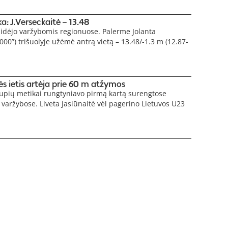
: J.Verseckaitė – 13.48
sidėjo varžybomis regionuose. Palerme Jolanta
2000”) trišuolyje užėmė antrą vietą – 13.48/-1.3 m (12.87-
ės ietis artėja prie 60 m atžymos
rupių metikai rungtyniavo pirmą kartą surengtose
varžybose. Liveta Jasiūnaitė vėl pagerino Lietuvos U23