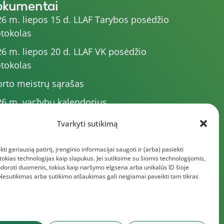
okumentai
6 m. liepos 15 d. LLAF Tarybos posėdžio
tokolas
6 m. liepos 20 d. LLAF VK posėdžio
tokolas
rto meistrų sąrašas
6 m. varžybų kalendorius
6 m. liepos 4 d. LLAF Tarybos posėdžio
Tvarkyti sutikimą
tokolas
kti geriausią patirtį, įrenginio informacijai saugoti ir (arba) pasiekti
5 m. liepos 1 d. VK posėdžio protokolas
kias technologijas kaip slapukus. Jei sutiksime su šiomis technologijomis,
giau dokumentų
doroti duomenis, tokius kaip naršymo elgsena arba unikalūs ID šioje
 Nesutikimas arba sutikimo atšaukimas gali neigiamai paveikti tam tikras