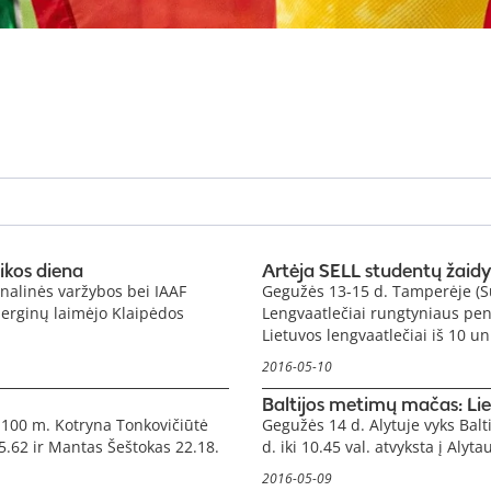
ikos diena
Artėja SELL studentų žaid
inalinės varžybos bei IAAF
Gegužės 13-15 d. Tamperėje (Su
merginų laimėjo Klaipėdos
Lengvaatlečiai rungtyniaus pen
Lietuvos lengvaatlečiai iš 10 un
2016-05-10
Baltijos metimų mačas: L
 100 m. Kotryna Tonkovičiūtė
Gegužės 14 d. Alytuje vyks Bal
5.62 ir Mantas Šeštokas 22.18.
d. iki 10.45 val. atvyksta į Alyt
2016-05-09