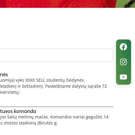
ynės
omija) vyks XXXII SELL studentų žaidynės.
ktadienį ir šeštadienį. Paskelbtame dalyvių sąraše 72
iversitetų:
ietuvos komanda
tijos šalių metimų mačas. Komandos nariai gegužės 14
aus miesto stadioną (Birutės g.