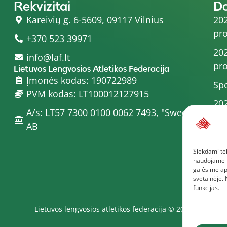
Rekvizitai
D
Kareivių g. 6-5609, 09117 Vilnius
202
pro
+370 523 39971
202
info@laf.lt
pro
Lietuvos Lengvosios Atletikos Federacija
Įmonės kodas: 190722989
Spo
PVM kodas: LT100012127915
202
A/s: LT57 7300 0100 0062 7493, "Swedbank"
202
AB
pro
Siekdami tei
202
naudojame to
Dau
galėsime ap
svetainėje.
funkcijas.
Lietuvos lengvosios atletikos federacija © 2025