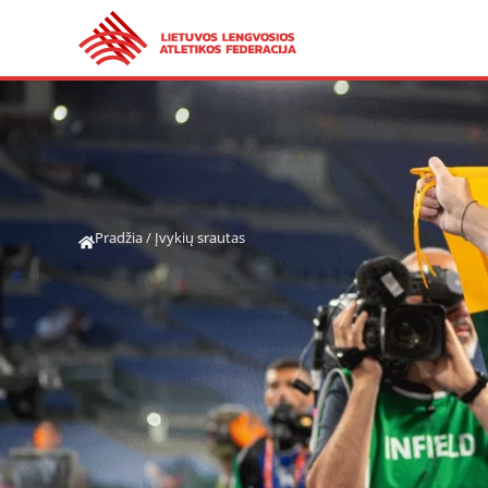
Pradžia
/
Įvykių srautas