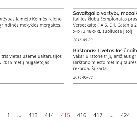
Savaitgalio varžybų mozaika
varžybas laimėjo Kelmės rajono
Italijos klubų čempionatas pra
grindinės mokyklos mergaitės.
Verseckaitė („A.S. Dil. Catania 
x-x-13.48-x-x), šuoliuose į tolį
2016-05-09
Birštonas: Livetos Jasiūnait
tris vietas užėmė Baltarusijos
Vakar Birštone trijų amžiaus g
), 2015 metų nugalėtojas
Birštono miesto metimų taurės 
rekordą. Šį kartą
2016-05-08
1
…
413
414
415
416
417
…
424