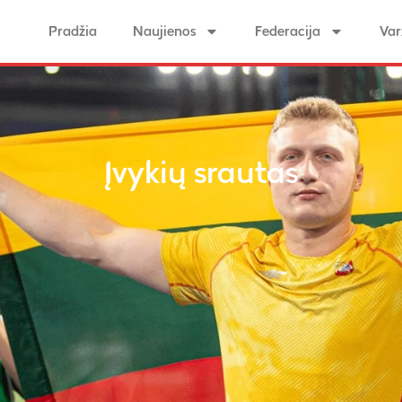
Pradžia
Naujienos
Federacija
Var
Įvykių srautas