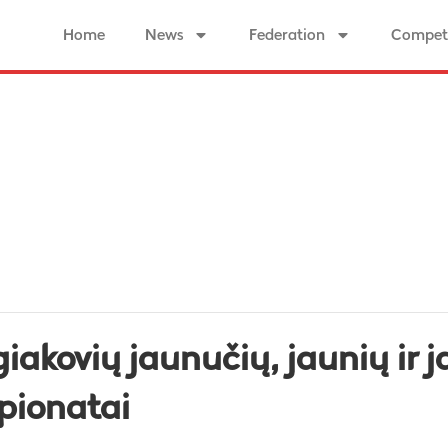
Home
News
Federation
Competi
giakovių jaunučių, jaunių ir
pionatai