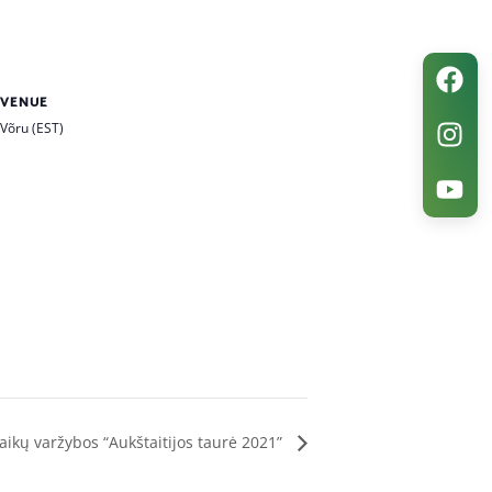
VENUE
Võru (EST)
vaikų varžybos “Aukštaitijos taurė 2021”