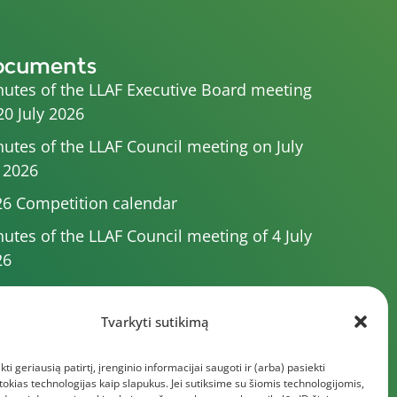
ocuments
utes of the LLAF Executive Board meeting
20 July 2026
utes of the LLAF Council meeting on July
 2026
6 Competition calendar
utes of the LLAF Council meeting of 4 July
26
utes of the meeting of the Executive
mittee of 1 July 2025
Tvarkyti sutikimą
utes of the meeting of the LLAF Executive
kti geriausią patirtį, įrenginio informacijai saugoti ir (arba) pasiekti
rd of 25 June 2026
kias technologijas kaip slapukus. Jei sutiksime su šiomis technologijomis,
e documents