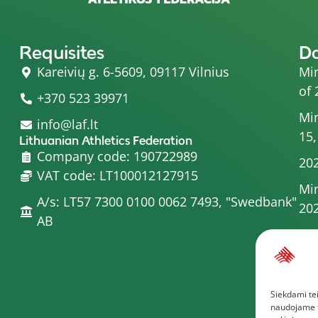
Requisites
D
Kareivių g. 6-5609, 09117 Vilnius
Min
of 
+370 523 39971
Min
info@laf.lt
15,
Lithuanian Athletics Federation
Company code: 190722989
202
VAT code: LT100012127915
Min
A/s: LT57 7300 0100 0062 7493, "Swedbank"
20
AB
Min
Com
Min
Siekdami tei
Boa
naudojame to
Mor