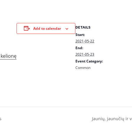
DETAILS
Add to calendar
Start:
2021-05-22
End:
2021-05-23
 kelionę
Event Category:
Common
s
Jaunių, jaunučių ir 