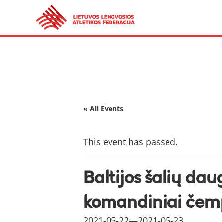
« All Events
This event has passed.
Baltijos šalių dau
komandiniai čem
2021-05-22
—
2021-05-23