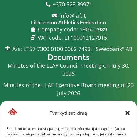
+370 523 39971
info@laf.lt
Lithuanian Athletics Federation
Company code: 190722989
VAT code: LT100012127915
A/s: LT57 7300 0100 0062 7493, "Swedbank" AB
Documents
Minutes of the LLAF Council meeting on July 30,
2026
Minutes of the LLAF Executive Board meeting of 20
July 2026
Minutes of the LLAF Council meeting on July 15,
2026
Tvarkyti sutikimą
2026 Competition calendar
Siekdami teikti geriausią patirtį, įrenginio informacijai saugoti ir (arba)
pasiekti naudojame tokias technologijas kaip slapukus. Jei sutiksime su
Minutes of the LLAF Council meeting of 4 July 2026