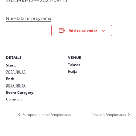
2023-08-12
—
2023-08-13
Nuostatai ir programa
Add to calendar
DETAILS
VENUE
Talinas
Start:
Estija
2023-08-12
End:
2023-08-13
Event Category:
Common
Europos jaunimo čempionatas
Pasaulio čempionatas