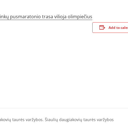
inkų pusmaratonio trasa vilioja olimpiečius
Add to cal
akovių taurės varžybos. Šiaulių daugiakovių taurės varžybos