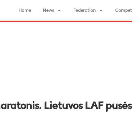
Home
News
Federation
Competi
aratonis. Lietuvos LAF pusė