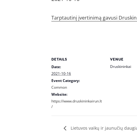
Tarptautinį įvertinimą gavusi Druskin
DETAILS
VENUE
Druskininkai
Date:
2021-10-16
Event Category:
Common
Website:
https://www.druskininkairun.lt
/
Lietuvos vaikų ir jaunučių daugi