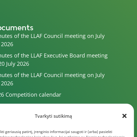
ocuments
utes of the LLAF Council meeting on July
 2026
utes of the LLAF Executive Board meeting
20 July 2026
utes of the LLAF Council meeting on July
 2026
6 Competition calendar
utes of the LLAF Council meeting of 4 July
26
Tvarkyti sutikimą
utes of the meeting of the Executive
kti geriausią patirtį, įrenginio informacijai saugoti ir (arba) pasiekti
mittee of 1 July 2025