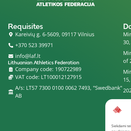
Requisites
D
Kareivių g. 6-5609, 09117 Vilnius
Min
30,
+370 523 39971
Min
info@laf.lt
of 
Lithuanian Athletics Federation
Company code: 190722989
Min
VAT code: LT100012127915
15,
A/s: LT57 7300 0100 0062 7493, "Swedbank"
202
AB
Min
20
Min
Siekdami tei
Com