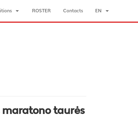
tions
ROSTER
Contacts
EN
s maratono taurės