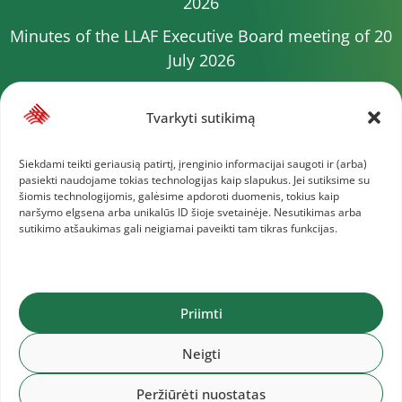
2026
Minutes of the LLAF Executive Board meeting of 20
July 2026
Minutes of the LLAF Council meeting on July 15,
2026
Tvarkyti sutikimą
2026 Competition calendar
Siekdami teikti geriausią patirtį, įrenginio informacijai saugoti ir (arba)
pasiekti naudojame tokias technologijas kaip slapukus. Jei sutiksime su
Minutes of the LLAF Council meeting of 4 July 2026
šiomis technologijomis, galėsime apdoroti duomenis, tokius kaip
naršymo elgsena arba unikalūs ID šioje svetainėje. Nesutikimas arba
Minutes of the meeting of the Executive
sutikimo atšaukimas gali neigiamai paveikti tam tikras funkcijas.
Committee of 1 July 2025
More documents
Priimti
Lithuanian Athletics Federation © 2025
Neigti
Peržiūrėti nuostatas