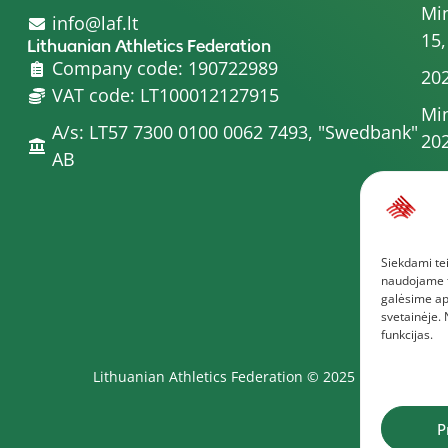
Min
info@laf.lt
15,
Lithuanian Athletics Federation
Company code: 190722989
202
VAT code: LT100012127915
Min
A/s: LT57 7300 0100 0062 7493, "Swedbank"
20
AB
Min
Com
Min
Siekdami tei
Boa
naudojame to
Mor
galėsime ap
svetainėje.
funkcijas.
Lithuanian Athletics Federation © 2025
P