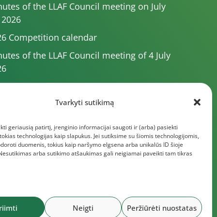
utes of the LLAF Council meeting on July
 2026
6 Competition calendar
utes of the LLAF Council meeting of 4 July
26
utes of the meeting of the Executive
mittee of 1 July 2025
Tvarkyti sutikimą
utes of the meeting of the LLAF Executive
kti geriausią patirtį, įrenginio informacijai saugoti ir (arba) pasiekti
rd of 25 June 2026
kias technologijas kaip slapukus. Jei sutiksime su šiomis technologijomis,
e documents
doroti duomenis, tokius kaip naršymo elgsena arba unikalūs ID šioje
 Nesutikimas arba sutikimo atšaukimas gali neigiamai paveikti tam tikras
riimti
Neigti
Peržiūrėti nuostatas