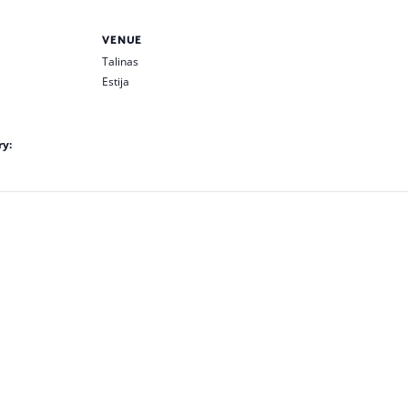
VENUE
Talinas
Estija
ry: