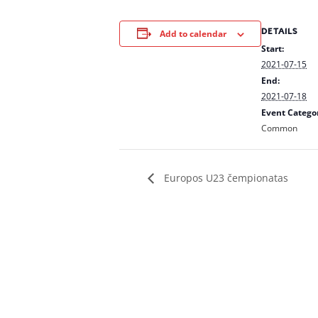
DETAILS
Add to calendar
Start:
2021-07-15
End:
2021-07-18
Event Catego
Common
Europos U23 čempionatas