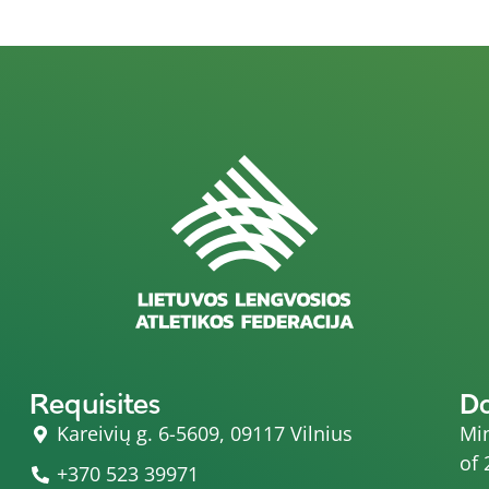
Requisites
D
Kareivių g. 6-5609, 09117 Vilnius
Min
of 
+370 523 39971