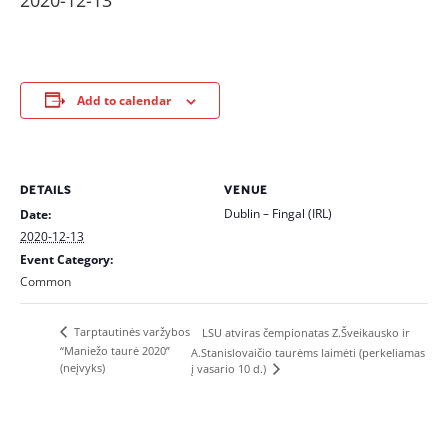
2020-12-13
Add to calendar
DETAILS
VENUE
Dublin – Fingal (IRL)
Date:
2020-12-13
Event Category:
Common
Tarptautinės varžybos
LSU atviras čempionatas Z.Šveikausko ir
“Maniežo taurė 2020”
A.Stanislovaičio taurėms laimėti (perkeliamas
(neįvyks)
į vasario 10 d.)