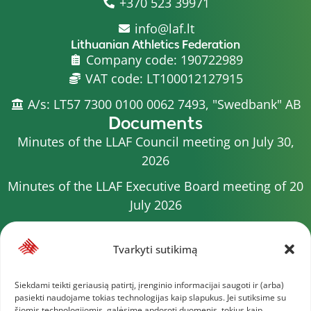
+370 523 39971
info@laf.lt
Lithuanian Athletics Federation
Company code: 190722989
VAT code: LT100012127915
A/s: LT57 7300 0100 0062 7493, "Swedbank" AB
Documents
Minutes of the LLAF Council meeting on July 30,
2026
Minutes of the LLAF Executive Board meeting of 20
July 2026
Minutes of the LLAF Council meeting on July 15,
2026
Tvarkyti sutikimą
2026 Competition calendar
Siekdami teikti geriausią patirtį, įrenginio informacijai saugoti ir (arba)
pasiekti naudojame tokias technologijas kaip slapukus. Jei sutiksime su
Minutes of the LLAF Council meeting of 4 July 2026
šiomis technologijomis, galėsime apdoroti duomenis, tokius kaip