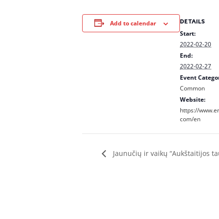
DETAILS
Add to calendar
Start:
2022-02-20
End:
2022-02-27
Event Catego
Common
Website:
https://www.
com/en
Jaunučių ir vaikų “Aukštaitijos t