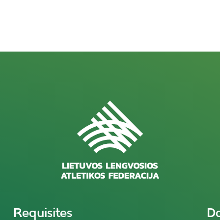
Requisites
D