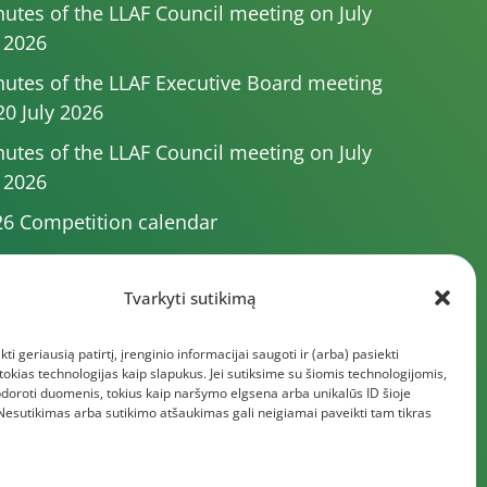
utes of the LLAF Council meeting on July
 2026
utes of the LLAF Executive Board meeting
20 July 2026
utes of the LLAF Council meeting on July
 2026
6 Competition calendar
utes of the LLAF Council meeting of 4 July
26
Tvarkyti sutikimą
utes of the meeting of the Executive
kti geriausią patirtį, įrenginio informacijai saugoti ir (arba) pasiekti
mittee of 1 July 2025
kias technologijas kaip slapukus. Jei sutiksime su šiomis technologijomis,
e documents
doroti duomenis, tokius kaip naršymo elgsena arba unikalūs ID šioje
 Nesutikimas arba sutikimo atšaukimas gali neigiamai paveikti tam tikras