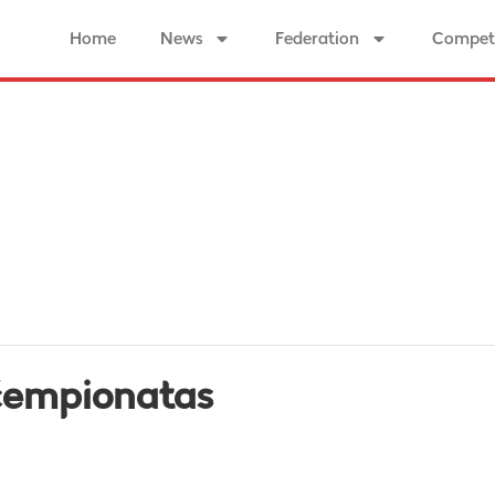
Home
News
Federation
Competi
čempionatas