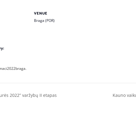
VENUE
Braga (POR)
ry:
emaci2022braga.
aurės 2022” varžybų II etapas
Kauno vaik