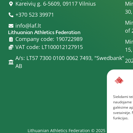
Kareivių g. 6-5609, 09117 Vilnius
Min
30,
+370 523 39971
Min
info@laf.lt
of 
Lithuanian Athletics Federation
Company code: 190722989
Min
VAT code: LT100012127915
15,
A/s: LT57 7300 0100 0062 7493, "Swedbank"
202
AB
Min
20
Min
Siekdami tei
Com
naudojame to
Mor
galėsime ap
svetainėje.
funkcijas.
Lithuanian Athletics Federation © 2025