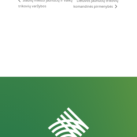
Šiaulių miesto jaunučių ir vaikų
Lietuvos jaunučių trikovių
trikovių varžybos
komandinės pirmenybės