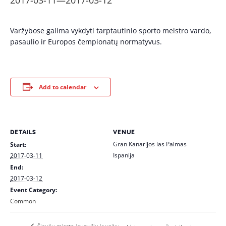
2017-03-11
—
2017-03-12
Varžybose galima vykdyti tarptautinio sporto meistro vardo,
pasaulio ir Europos čempionatų normatyvus.
Add to calendar
DETAILS
VENUE
Gran Kanarijos las Palmas
Start:
Ispanija
2017-03-11
End:
2017-03-12
Event Category:
Common