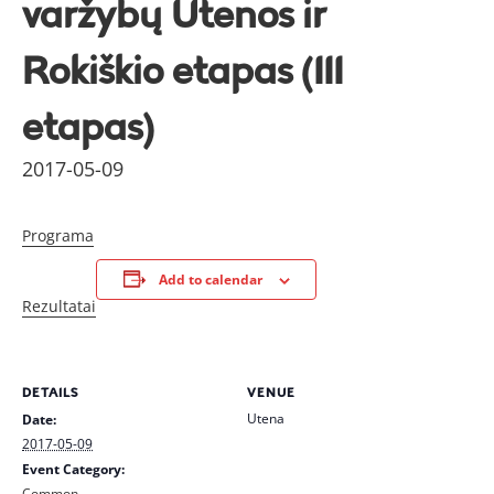
varžybų Utenos ir
Rokiškio etapas (III
etapas)
2017-05-09
Programa
Add to calendar
Rezultatai
DETAILS
VENUE
Utena
Date:
2017-05-09
Event Category:
Common