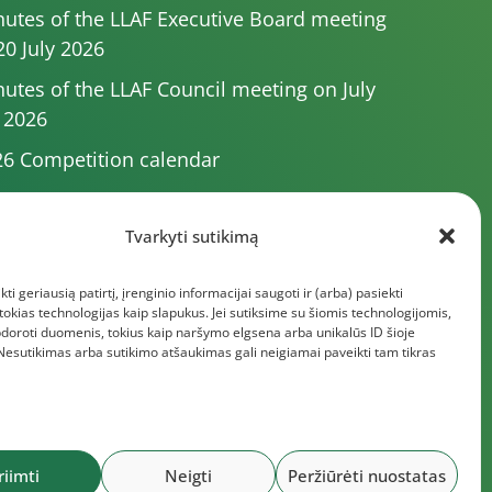
utes of the LLAF Executive Board meeting
20 July 2026
utes of the LLAF Council meeting on July
 2026
6 Competition calendar
utes of the LLAF Council meeting of 4 July
26
Tvarkyti sutikimą
utes of the meeting of the Executive
kti geriausią patirtį, įrenginio informacijai saugoti ir (arba) pasiekti
mittee of 1 July 2025
kias technologijas kaip slapukus. Jei sutiksime su šiomis technologijomis,
e documents
doroti duomenis, tokius kaip naršymo elgsena arba unikalūs ID šioje
 Nesutikimas arba sutikimo atšaukimas gali neigiamai paveikti tam tikras
riimti
Neigti
Peržiūrėti nuostatas