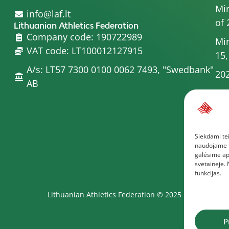
Min
info@laf.lt
of 
Lithuanian Athletics Federation
Company code: 190722989
Min
VAT code: LT100012127915
15,
A/s: LT57 7300 0100 0062 7493, "Swedbank"
202
AB
Min
20
Min
Siekdami tei
Com
naudojame to
Mor
galėsime ap
svetainėje.
funkcijas.
Lithuanian Athletics Federation © 2025
P