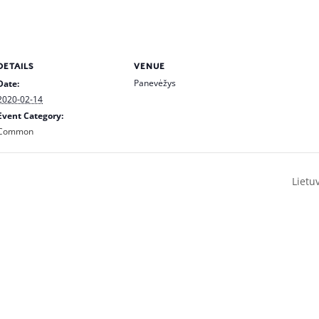
DETAILS
VENUE
Panevėžys
Date:
2020-02-14
Event Category:
Common
Lietu