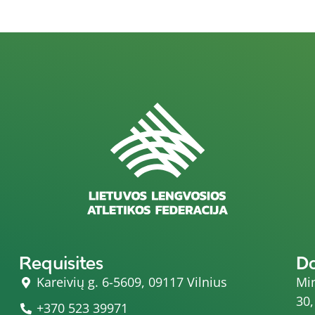
Requisites
D
Kareivių g. 6-5609, 09117 Vilnius
Min
30,
+370 523 39971