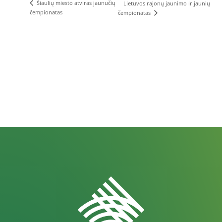
Šiaulių miesto atviras jaunučių
Lietuvos rajonų jaunimo ir jaunių
čempionatas
čempionatas