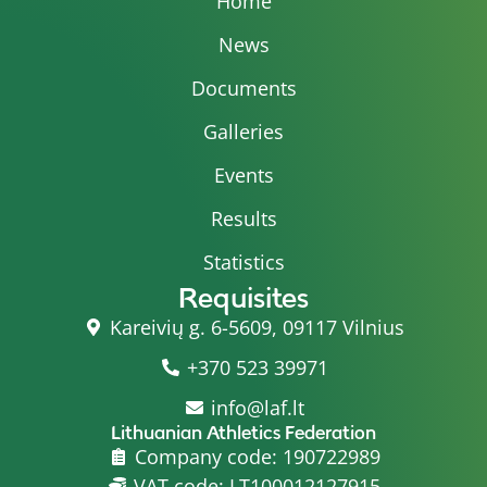
Home
News
Documents
Galleries
Events
Results
Statistics
Requisites
Kareivių g. 6-5609, 09117 Vilnius
+370 523 39971
info@laf.lt
Lithuanian Athletics Federation
Company code: 190722989
VAT code: LT100012127915