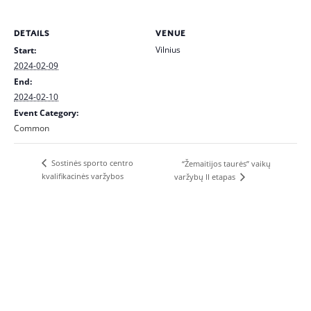
DETAILS
VENUE
Vilnius
Start:
2024-02-09
End:
2024-02-10
Event Category:
Common
Sostinės sporto centro
“Žemaitijos taurės” vaikų
kvalifikacinės varžybos
varžybų II etapas