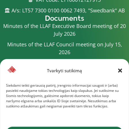
A/s: LT57 7300 0100 0062 7493, "Swedbank" AB
Documents
Minutes of the LLAF Executive Board meeting of 20
July 2026
Minutes of the LLAF Council meeting on July 15,
2026
2026 Competition calendar
Tvarkyti sutikimą
Minutes of the LLAF Council meeting of 4 July 2026
Minutes of the meeting of the Executive
Siekdami teikti geriausią patirtį, įrenginio informacijai saugoti ir (arba)
pasiekti naudojame tokias technologijas kaip slapukus. Jei sutiksime su
Committee of 1 July 2025
šiomis technologijomis, galėsime apdoroti duomenis, tokius kaip
naršymo elgsena arba unikalūs ID šioje svetainėje. Nesutikimas arba
Minutes of the meeting of the LLAF Executive
sutikimo atšaukimas gali neigiamai paveikti tam tikras funkcijas.
Board of 25 June 2026
More documents