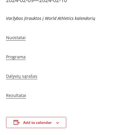
2024-02-09
—
2024-02-10
Varžybos įtrauktos į World Athletics kalendorių
Nuostatai
Programa
Dalyvių sąrašas
Rezultatai
Add to calendar