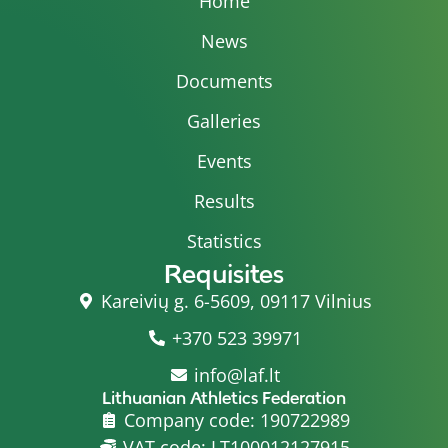
Home
News
Documents
Galleries
Events
Results
Statistics
Requisites
Kareivių g. 6-5609, 09117 Vilnius
+370 523 39971
info@laf.lt
Lithuanian Athletics Federation
Company code: 190722989
VAT code: LT100012127915