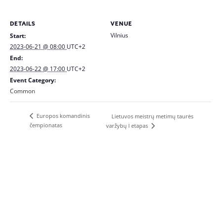
DETAILS
VENUE
Vilnius
Start:
2023-06-21 @ 08:00
UTC+2
End:
2023-06-22 @ 17:00
UTC+2
Event Category:
Common
Europos komandinis
Lietuvos meistrų metimų taurės
čempionatas
varžybų I etapas