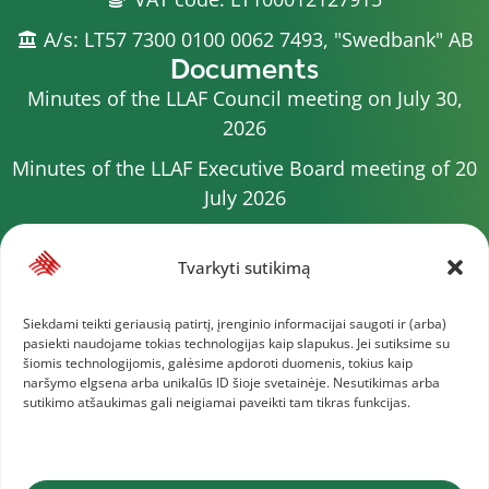
A/s: LT57 7300 0100 0062 7493, "Swedbank" AB
Documents
Minutes of the LLAF Council meeting on July 30,
2026
Minutes of the LLAF Executive Board meeting of 20
July 2026
Minutes of the LLAF Council meeting on July 15,
2026
Tvarkyti sutikimą
2026 Competition calendar
Siekdami teikti geriausią patirtį, įrenginio informacijai saugoti ir (arba)
pasiekti naudojame tokias technologijas kaip slapukus. Jei sutiksime su
Minutes of the LLAF Council meeting of 4 July 2026
šiomis technologijomis, galėsime apdoroti duomenis, tokius kaip
naršymo elgsena arba unikalūs ID šioje svetainėje. Nesutikimas arba
Minutes of the meeting of the Executive
sutikimo atšaukimas gali neigiamai paveikti tam tikras funkcijas.
Committee of 1 July 2025
More documents