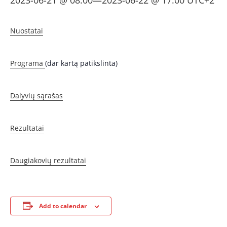
2023-06-21 @ 08:00
—
2023-06-22 @ 17:00
UTC+2
Nuostatai
Programa
(dar kartą patikslinta)
Dalyvių sąrašas
Rezultatai
Daugiakovių rezultatai
Add to calendar