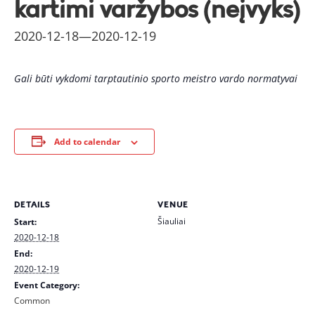
kartimi varžybos (neįvyks)
2020-12-18
—
2020-12-19
Gali būti vykdomi tarptautinio sporto meistro vardo normatyvai
Add to calendar
DETAILS
VENUE
Šiauliai
Start:
2020-12-18
End:
2020-12-19
Event Category:
Common