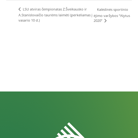
LSU atviras čempionatas Z.Šveikausko ir
Kalėdinės sportinio
A.Stanislovaičio taurėms laimėti (perkeliamas į
ėjimo varžybos “Alytus
vasario 10 d.)
2020”