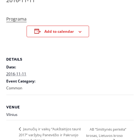
2016-11-11
Programa
Add to calendar
DETAILS
Date:
2016-11-11
Event Category:
Common
VENUE
Vilnius
Jaunučių ir vaikų “Aukštaitijos taurė
AB “Smiltynės perkėla”
2017” varžybų Panevėžio ir Pakruojo
krosas, Lietuvos kroso