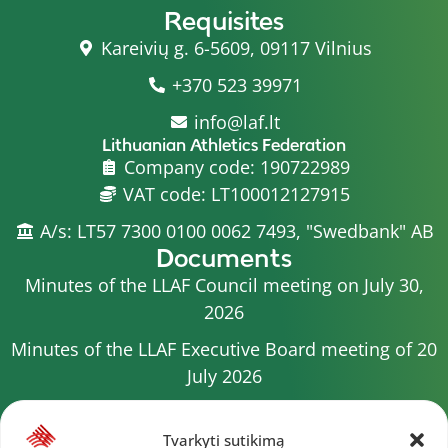
Requisites
Kareivių g. 6-5609, 09117 Vilnius
+370 523 39971
info@laf.lt
Lithuanian Athletics Federation
Company code: 190722989
VAT code: LT100012127915
A/s: LT57 7300 0100 0062 7493, "Swedbank" AB
Documents
Minutes of the LLAF Council meeting on July 30,
2026
Minutes of the LLAF Executive Board meeting of 20
July 2026
Minutes of the LLAF Council meeting on July 15,
2026
Tvarkyti sutikimą