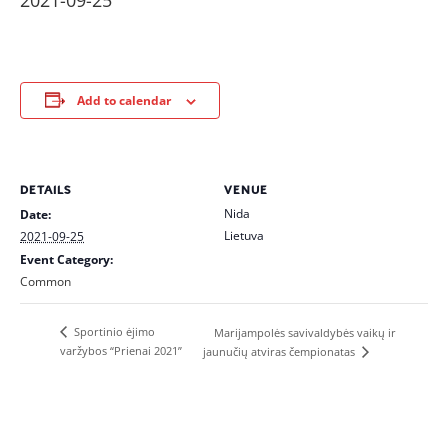
2021-09-25
Add to calendar
DETAILS
VENUE
Nida
Date:
Lietuva
2021-09-25
Event Category:
Common
Sportinio ėjimo
Marijampolės savivaldybės vaikų ir
varžybos “Prienai 2021”
jaunučių atviras čempionatas