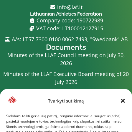
info@laf.lt
Lithuanian Athletics Federation
Company code: 190722989
VAT code: LT100012127915
A/s: LT57 7300 0100 0062 7493, "Swedbank" AB
Documents
Minutes of the LLAF Council meeting on July 30,
2026
Minutes of the LLAF Executive Board meeting of 20
July 2026
Minutes of the LLAF Council meeting on July 15,
2026
Tvarkyti sutikimą
2026 Competition calendar
Siekdami teikti geriausią patirtį, įrenginio informacijai saugoti ir (arba)
pasiekti naudojame tokias technologijas kaip slapukus. Jei sutiksime su
Minutes of the LLAF Council meeting of 4 July 2026
šiomis technologijomis, galėsime apdoroti duomenis, tokius kaip
naršymo elgsena arba unikalūs ID šioje svetainėje. Nesutikimas arba