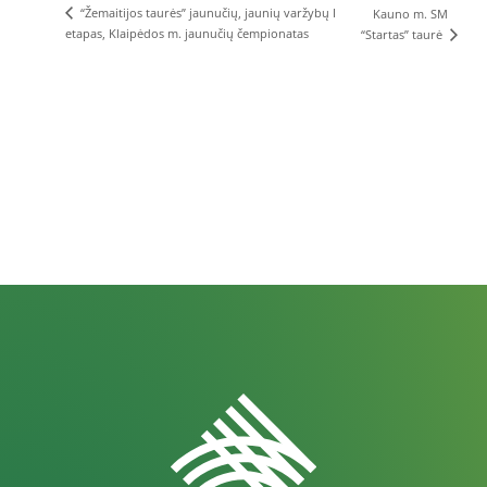
“Žemaitijos taurės” jaunučių, jaunių varžybų I
Kauno m. SM
etapas, Klaipėdos m. jaunučių čempionatas
“Startas” taurė