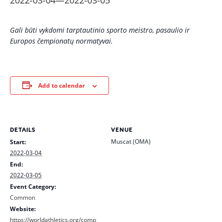
2022-03-04
—
2022-03-05
Gali būti vykdomi tarptautinio sporto meistro, pasaulio ir
Europos čempionatų normatyvai.
Add to calendar
DETAILS
VENUE
Muscat (OMA)
Start:
2022-03-04
End:
2022-03-05
Event Category:
Common
Website:
https://worldathletics.org/comp