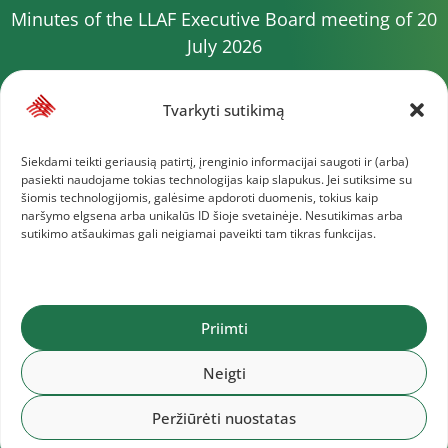
Minutes of the LLAF Executive Board meeting of 20
July 2026
Minutes of the LLAF Council meeting on July 15,
2026
Tvarkyti sutikimą
2026 Competition calendar
Siekdami teikti geriausią patirtį, įrenginio informacijai saugoti ir (arba)
pasiekti naudojame tokias technologijas kaip slapukus. Jei sutiksime su
Minutes of the LLAF Council meeting of 4 July 2026
šiomis technologijomis, galėsime apdoroti duomenis, tokius kaip
naršymo elgsena arba unikalūs ID šioje svetainėje. Nesutikimas arba
Minutes of the meeting of the Executive
sutikimo atšaukimas gali neigiamai paveikti tam tikras funkcijas.
Committee of 1 July 2025
More documents
Priimti
Lithuanian Athletics Federation © 2025
Neigti
Peržiūrėti nuostatas