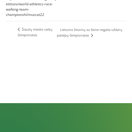
etitions/world-athletics-race-
walking-team-
championshi/muscat22
Šiaulių miesto vaikų
Lietuvos žmonių su fizine negalia uždarų
čempionatas
patalpų čempionatas