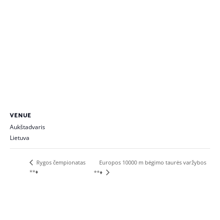
VENUE
Aukštadvaris
Lietuva
Rygos čempionatas
Europos 10000 m bėgimo taurės varžybos
**♦
**♦