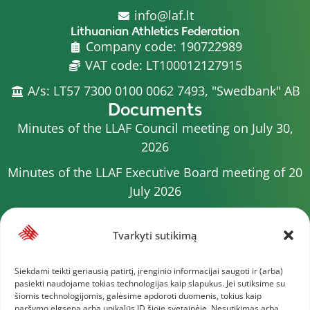
info@laf.lt
Lithuanian Athletics Federation
Company code: 190722989
VAT code: LT100012127915
A/s: LT57 7300 0100 0062 7493, "Swedbank" AB
Documents
Minutes of the LLAF Council meeting on July 30,
2026
Minutes of the LLAF Executive Board meeting of 20
July 2026
Minutes of the LLAF Council meeting on July 15,
2026
Tvarkyti sutikimą
2026 Competition calendar
Siekdami teikti geriausią patirtį, įrenginio informacijai saugoti ir (arba)
pasiekti naudojame tokias technologijas kaip slapukus. Jei sutiksime su
Minutes of the LLAF Council meeting of 4 July 2026
šiomis technologijomis, galėsime apdoroti duomenis, tokius kaip
naršymo elgsena arba unikalūs ID šioje svetainėje. Nesutikimas arba