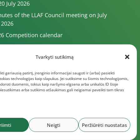
20 July 2026
utes of the LLAF Council meeting on July
 2026
6 Competition calendar
utes of the LLAF Council meeting of 4 July
26
Tvarkyti sutikimą
utes of the meeting of the Executive
kti geriausią patirtį, įrenginio informacijai saugoti ir (arba) pasiekti
mittee of 1 July 2025
kias technologijas kaip slapukus. Jei sutiksime su šiomis technologijomis,
e documents
doroti duomenis, tokius kaip naršymo elgsena arba unikalūs ID šioje
 Nesutikimas arba sutikimo atšaukimas gali neigiamai paveikti tam tikras
riimti
Neigti
Peržiūrėti nuostatas