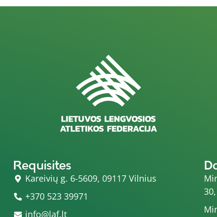
Requisites
D
Kareivių g. 6-5609, 09117 Vilnius
Min
30,
+370 523 39971
Min
info@laf.lt