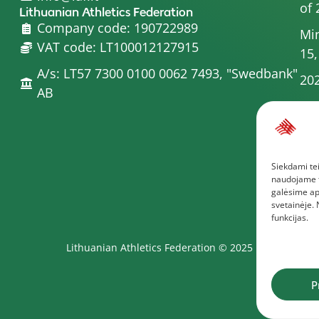
of 
Lithuanian Athletics Federation
Company code: 190722989
Min
VAT code: LT100012127915
15,
A/s: LT57 7300 0100 0062 7493, "Swedbank"
202
AB
Min
20
Min
Siekdami tei
Com
naudojame to
Mor
galėsime ap
svetainėje.
funkcijas.
Lithuanian Athletics Federation © 2025
P