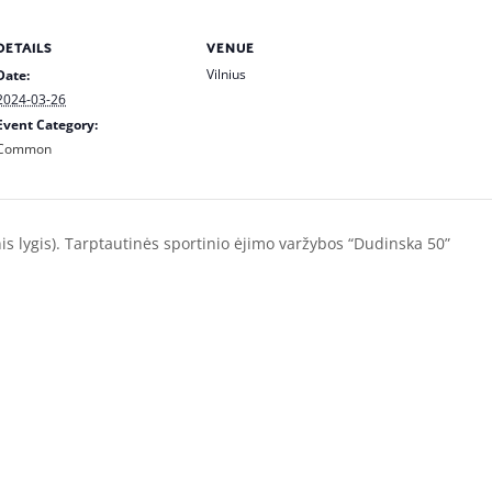
DETAILS
VENUE
Vilnius
Date:
2024-03-26
Event Category:
Common
is lygis). Tarptautinės sportinio ėjimo varžybos “Dudinska 50”