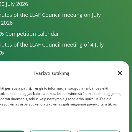
20 July 2026
utes of the LLAF Council meeting on July
 2026
6 Competition calendar
utes of the LLAF Council meeting of 4 July
26
utes of the meeting of the Executive
mittee of 1 July 2025
Tvarkyti sutikimą
utes of the meeting of the LLAF Executive
kti geriausią patirtį, įrenginio informacijai saugoti ir (arba) pasiekti
rd of 25 June 2026
kias technologijas kaip slapukus. Jei sutiksime su šiomis technologijomis,
e documents
doroti duomenis, tokius kaip naršymo elgsena arba unikalūs ID šioje
 Nesutikimas arba sutikimo atšaukimas gali neigiamai paveikti tam tikras