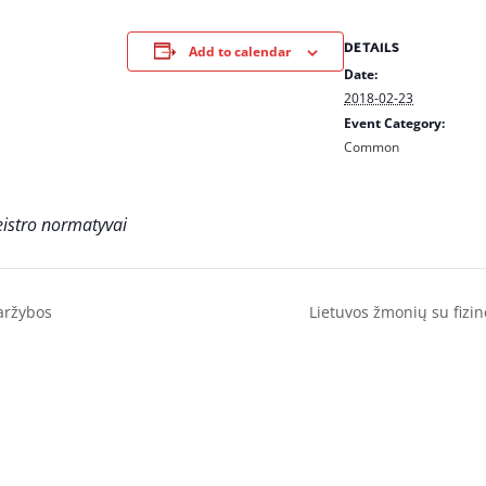
DETAILS
Add to calendar
Date:
2018-02-23
Event Category:
Common
eistro normatyvai
aržybos
Lietuvos žmonių su fizi