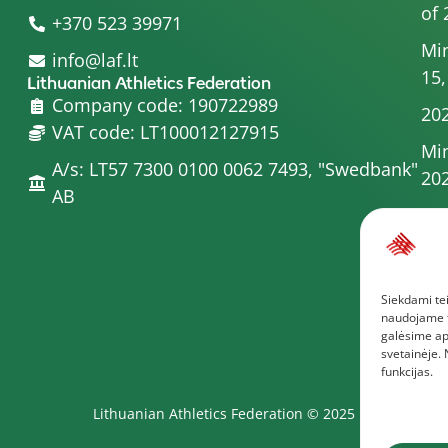
of 
+370 523 39971
Min
info@laf.lt
15,
Lithuanian Athletics Federation
Company code: 190722989
202
VAT code: LT100012127915
Min
A/s: LT57 7300 0100 0062 7493, "Swedbank"
20
AB
Min
Com
Min
Siekdami tei
Boa
naudojame to
Mor
galėsime ap
svetainėje.
funkcijas.
Lithuanian Athletics Federation © 2025