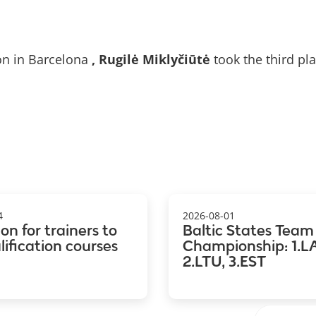
on in Barcelona
, Rugilė Miklyčiūtė
took the third pla
4
2026-08-01
ion for trainers to
Baltic States Team
ification courses
Championship: 1.LA
2.LTU, 3.EST