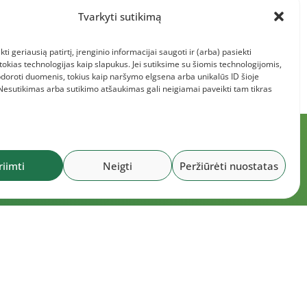
Tvarkyti sutikimą
kti geriausią patirtį, įrenginio informacijai saugoti ir (arba) pasiekti
kias technologijas kaip slapukus. Jei sutiksime su šiomis technologijomis,
doroti duomenis, tokius kaip naršymo elgsena arba unikalūs ID šioje
 Nesutikimas arba sutikimo atšaukimas gali neigiamai paveikti tam tikras
riimti
Neigti
Peržiūrėti nuostatas