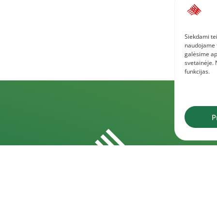
Siekdami tei
naudojame to
galėsime ap
svetainėje.
funkcijas.
P