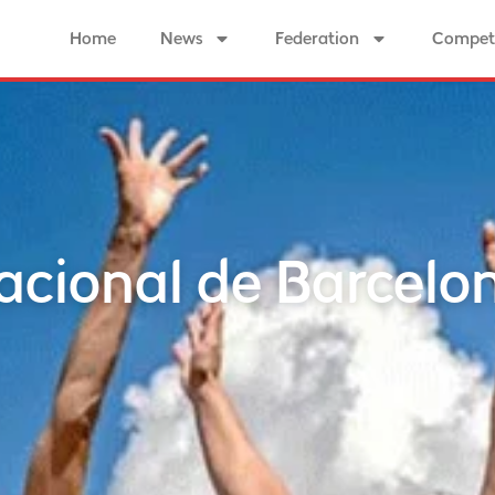
Home
News
Federation
Competi
acional de Barcelo