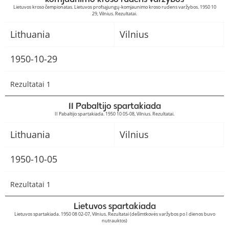
Lietuvos kroso čempionatas. Lietuvos profsąjungų-komjaunimo kroso rudens varžybos. 1950 10
29, Vilnius. Rezultatai.
Lithuania
Vilnius
1950-10-29
Rezultatai 1
II Pabaltijo spartakiada
II Pabaltijo spartakiada. 1950 10 05-08, Vilnius. Rezultatai.
Lithuania
Vilnius
1950-10-05
Rezultatai 1
Lietuvos spartakiada
Lietuvos spartakiada. 1950 08 02-07, Vilnius. Rezultatai (dešimtkovės varžybos po I dienos buvo
nutrauktos)