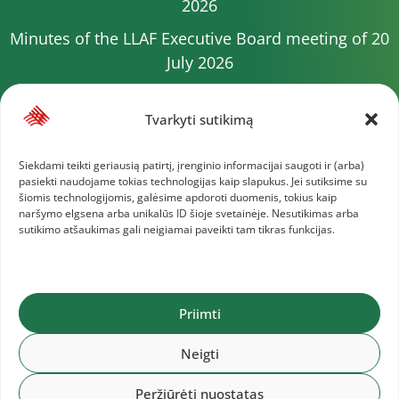
2026
Minutes of the LLAF Executive Board meeting of 20
July 2026
Minutes of the LLAF Council meeting on July 15,
2026
Tvarkyti sutikimą
2026 Competition calendar
Siekdami teikti geriausią patirtį, įrenginio informacijai saugoti ir (arba)
pasiekti naudojame tokias technologijas kaip slapukus. Jei sutiksime su
Minutes of the LLAF Council meeting of 4 July 2026
šiomis technologijomis, galėsime apdoroti duomenis, tokius kaip
naršymo elgsena arba unikalūs ID šioje svetainėje. Nesutikimas arba
Minutes of the meeting of the Executive
sutikimo atšaukimas gali neigiamai paveikti tam tikras funkcijas.
Committee of 1 July 2025
More documents
Priimti
Lithuanian Athletics Federation © 2025
Neigti
Peržiūrėti nuostatas