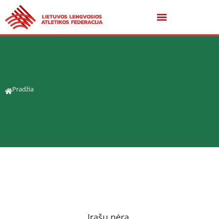
Pradžia
Įrašų nėra.