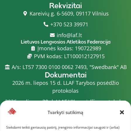
Rekvizitai
Kareivių g. 6-5609, 09117 Vilnius
+370 523 39971
info@laf.lt
Lietuvos Lengvosios Atletikos Federacija
Įmonės kodas: 190722989
PVM kodas: LT100012127915
A/s: LT57 7300 0100 0062 7493, "Swedbank" AB
Dokumentai
2026 m. liepos 15 d. LLAF Tarybos posėdžio
protokolas
2026 m. liepos 20 d. LLAF VK posėdžio protokolas
Sporto meistrų sąrašas
Tvarkyti sutikimą
2026 m. varžybų kalendorius
Siekdami teikti geriausią patirtį, įrenginio informacijai saugoti ir (arba)