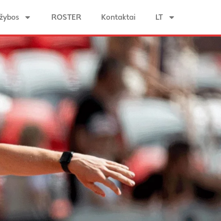
žybos
ROSTER
Kontaktai
LT