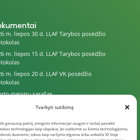
okumentai
6 m. liepos 30 d. LLAF Tarybos posėdžio
tokolas
6 m. liepos 15 d. LLAF Tarybos posėdžio
tokolas
6 m. liepos 20 d. LLAF VK posėdžio
tokolas
rto meistrų sąrašas
6 m. varžybų kalendorius
Tvarkyti sutikimą
6 m. liepos 4 d. LLAF Tarybos posėdžio
kti geriausią patirtį, įrenginio informacijai saugoti ir (arba) pasiekti
tokolas
kias technologijas kaip slapukus. Jei sutiksime su šiomis technologijomis,
giau dokumentų
doroti duomenis, tokius kaip naršymo elgsena arba unikalūs ID šioje