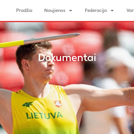
Pradžia
Naujienos
Federacija
Var
Dokumentai