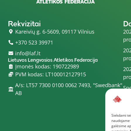
Rekvizitai
D
Kareivių g. 6-5609, 09117 Vilnius
202
pro
+370 523 39971
202
info@laf.lt
pro
Lietuvos Lengvosios Atletikos Federacija
Įmonės kodas: 190722989
202
PVM kodas: LT100012127915
pro
A/s: LT57 7300 0100 0062 7493, "Swedbank"
Spo
AB
202
202
Siekdami tei
pro
naudojame to
Dau
galėsime ap