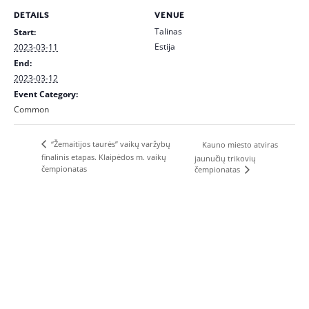
DETAILS
VENUE
Talinas
Start:
Estija
2023-03-11
End:
2023-03-12
Event Category:
Common
“Žemaitijos taurės” vaikų varžybų
Kauno miesto atviras
finalinis etapas. Klaipėdos m. vaikų
jaunučių trikovių
čempionatas
čempionatas