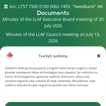
A/s: LT57 7300 0100 0062 7493, "Swedbank" AB
Documents
Minutes of the LLAF Executive Board meeting of 20
July 2026
Minutes of the LLAF Council meeting on July 15,
2026
2026 Competition calendar
Tvarkyti sutikimą
Minutes of the LLAF Council meeting of 4 July 2026
Minutes of the meeting of the Executive
Siekdami teikti geriausią patirtį, įrenginio informacijai saugoti ir (arba)
pasiekti naudojame tokias technologijas kaip slapukus. Jei sutiksime su
Committee of 1 July 2025
šiomis technologijomis, galėsime apdoroti duomenis, tokius kaip
naršymo elgsena arba unikalūs ID šioje svetainėje. Nesutikimas arba
Minutes of the meeting of the LLAF Executive
sutikimo atšaukimas gali neigiamai paveikti tam tikras funkcijas.
Board of 25 June 2026
More documents