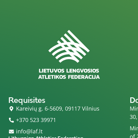
Requisites
D
Kareivių g. 6-5609, 09117 Vilnius
Min
30,
+370 523 39971
Min
info@laf.lt
of 