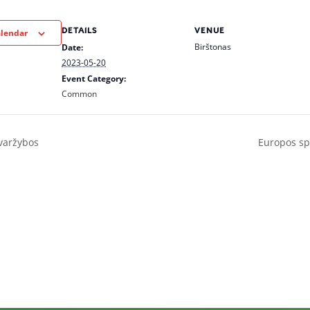
DETAILS
VENUE
alendar
Birštonas
Date:
2023-05-20
Event Category:
Common
varžybos
Europos sp