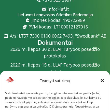
info@laf.lt
Lietuvos Lengvosios Atletikos Federacija
Įmonės kodas: 190722989
PVM kodas: LT100012127915
A/s: LT57 7300 0100 0062 7493, "Swedbank" AB
Dokumentai
2026 m. liepos 30 d. LLAF Tarybos posėdžio
protokolas
2026 m. liepos 15 d. LLAF Tarybos posėdžio
protokolas
2026 m. liepos 20 d. LLAF VK posėdžio protokolas
Tvarkyti sutikimą
Sporto meistrų sąrašas
Siekdami teikti geriausią patirtį, įrenginio informacijai saugoti ir (arba)
pasiekti naudojame tokias technologijas kaip slapukus. Jei sutiksime su
2026 m. varžybų kalendorius
šiomis technologijomis, galėsime apdoroti duomenis, tokius kaip
naršymo elgsena arba unikalūs ID šioje svetainėje. Nesutikimas arba
2026 m. liepos 4 d. LLAF Tarybos posėdžio