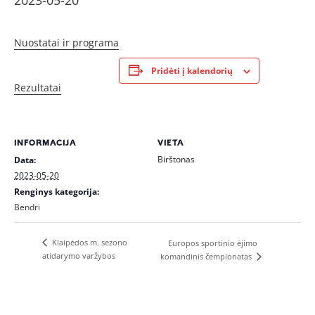
2023-05-20
Nuostatai ir programa
Pridėti į kalendorių
Rezultatai
INFORMACIJA
VIETA
Birštonas
Data:
2023-05-20
Renginys kategorija:
Bendri
Klaipėdos m. sezono
Europos sportinio ėjimo
atidarymo varžybos
komandinis čempionatas