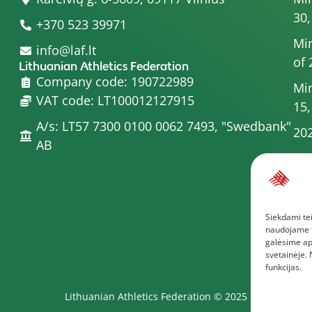
30,
+370 523 39971
Min
info@laf.lt
of 
Lithuanian Athletics Federation
Company code: 190722989
Min
VAT code: LT100012127915
15,
A/s: LT57 7300 0100 0062 7493, "Swedbank"
202
AB
Min
20
Min
Siekdami tei
Com
naudojame to
Mor
galėsime ap
svetainėje.
funkcijas.
Lithuanian Athletics Federation © 2025