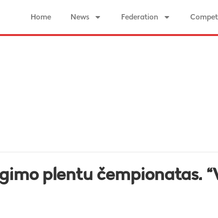
Home
News
Federation
Competi
ėgimo plentu čempionatas. “V