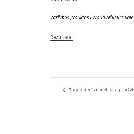
Varžybos įtrauktos į World Athletics kal
Rezultatai
Tarptautinės daugiakovių varžy