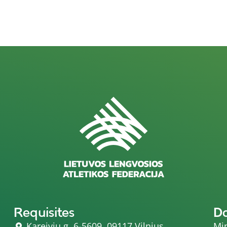
Requisites
D
Kareivių g. 6-5609, 09117 Vilnius
Min