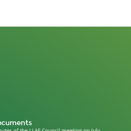
ocuments
utes of the LLAF Council meeting on July