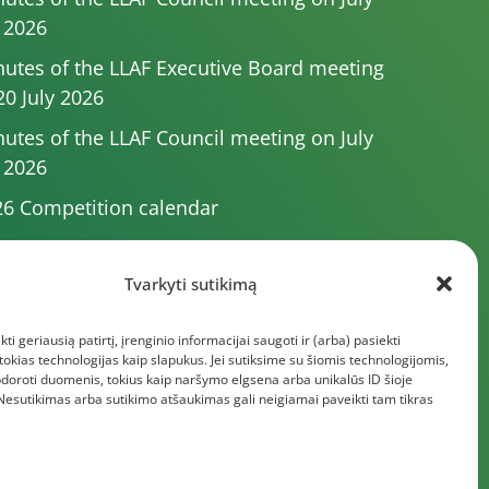
 2026
utes of the LLAF Executive Board meeting
20 July 2026
utes of the LLAF Council meeting on July
 2026
6 Competition calendar
utes of the LLAF Council meeting of 4 July
26
Tvarkyti sutikimą
utes of the meeting of the Executive
kti geriausią patirtį, įrenginio informacijai saugoti ir (arba) pasiekti
mittee of 1 July 2025
kias technologijas kaip slapukus. Jei sutiksime su šiomis technologijomis,
e documents
doroti duomenis, tokius kaip naršymo elgsena arba unikalūs ID šioje
 Nesutikimas arba sutikimo atšaukimas gali neigiamai paveikti tam tikras