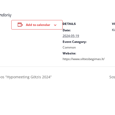
endorių
DETAILS
V
Add to calendar
Kl
Date:
2024-05-19
Event Category:
Common
Website:
https://www.viltiesbegimas.lt/
bos “Hypomeeting Götzis 2024”
Sos