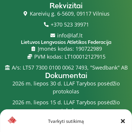
Rekvizitai
Kareivių g. 6-5609, 09117 Vilnius
+370 523 39971
info@laf.lt
Lietuvos Lengvosios Atletikos Federacija
Įmonės kodas: 190722989
PVM kodas: LT100012127915
A/s: LT57 7300 0100 0062 7493, "Swedbank" AB
Dokumentai
2026 m. liepos 30 d. LLAF Tarybos posėdžio
protokolas
2026 m. liepos 15 d. LLAF Tarybos posėdžio
protokolas
2026 m. liepos 20 d. LLAF VK posėdžio protokolas
Tvarkyti sutikimą
Sporto meistrų sąrašas