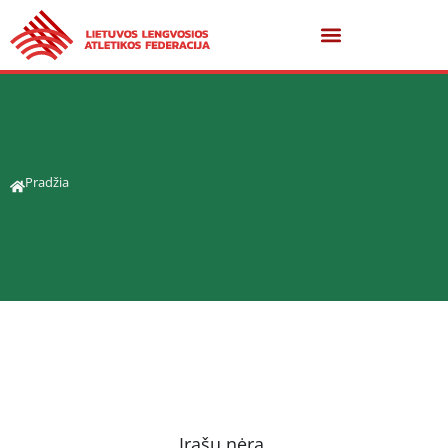
Pradžia
Įrašų nėra.