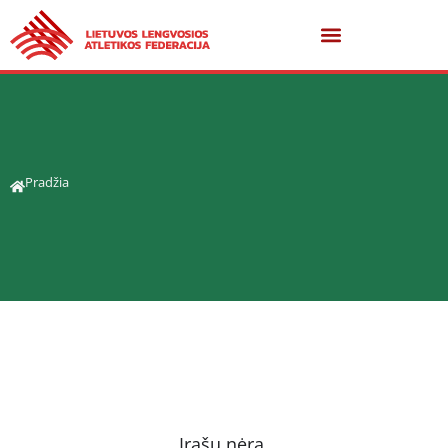
Pradžia
Įrašų nėra.