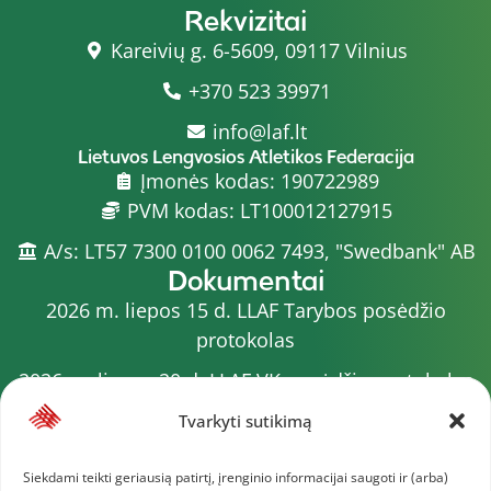
Rekvizitai
Kareivių g. 6-5609, 09117 Vilnius
+370 523 39971
info@laf.lt
Lietuvos Lengvosios Atletikos Federacija
Įmonės kodas: 190722989
PVM kodas: LT100012127915
A/s: LT57 7300 0100 0062 7493, "Swedbank" AB
Dokumentai
2026 m. liepos 15 d. LLAF Tarybos posėdžio
protokolas
2026 m. liepos 20 d. LLAF VK posėdžio protokolas
Sporto meistrų sąrašas
Tvarkyti sutikimą
2026 m. varžybų kalendorius
Siekdami teikti geriausią patirtį, įrenginio informacijai saugoti ir (arba)