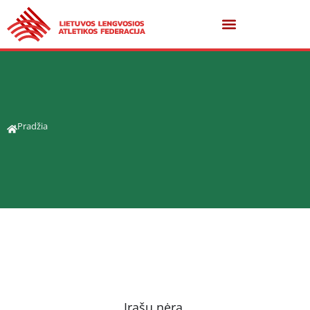
Pradžia
Įrašų nėra.