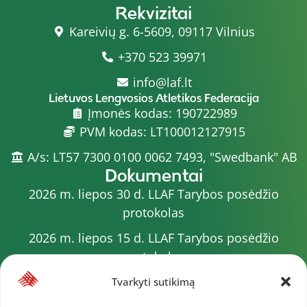
Rekvizitai
Kareivių g. 6-5609, 09117 Vilnius
+370 523 39971
info@laf.lt
Lietuvos Lengvosios Atletikos Federacija
Įmonės kodas: 190722989
PVM kodas: LT100012127915
A/s: LT57 7300 0100 0062 7493, "Swedbank" AB
Dokumentai
2026 m. liepos 30 d. LLAF Tarybos posėdžio
protokolas
2026 m. liepos 15 d. LLAF Tarybos posėdžio
protokolas
2026 m. liepos 20 d. LLAF VK posėdžio protokolas
Tvarkyti sutikimą
Sporto meistrų sąrašas