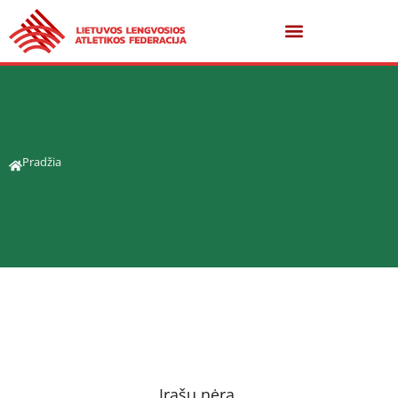
Pradžia
Įrašų nėra.