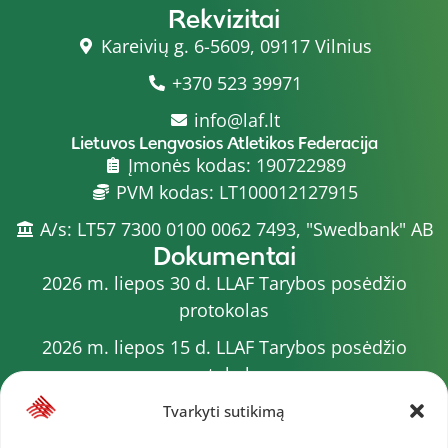
Rekvizitai
Kareivių g. 6-5609, 09117 Vilnius
+370 523 39971
info@laf.lt
Lietuvos Lengvosios Atletikos Federacija
Įmonės kodas: 190722989
PVM kodas: LT100012127915
A/s: LT57 7300 0100 0062 7493, "Swedbank" AB
Dokumentai
2026 m. liepos 30 d. LLAF Tarybos posėdžio
protokolas
2026 m. liepos 15 d. LLAF Tarybos posėdžio
protokolas
2026 m. liepos 20 d. LLAF VK posėdžio protokolas
Tvarkyti sutikimą
Sporto meistrų sąrašas