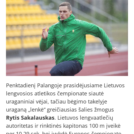
Penktadienį Palangoje prasidėjusiame Lietuvos
lengvosios atletikos čempionate siautė
uraganiniai vėjai, tačiau bėgimo takelyje
uraganą „lenkė“ greičiausias šalies žmogus
Rytis Sakalauskas
. Lietuvos lengvaatlečių
autoritetas ir rinktinės kapitonas 100 m įveikė
per 10,29 sek. bei įvykdė Europos čempionato