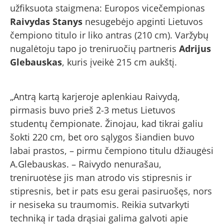
užfiksuota staigmena: Europos vicečempionas
Raivydas Stanys
nesugebėjo apginti Lietuvos
čempiono titulo ir liko antras (210 cm). Varžybų
nugalėtoju tapo jo treniruočių partneris
Adrijus
Glebauskas
, kuris įveikė 215 cm aukštį.
„Antrą kartą karjeroje aplenkiau Raivydą,
pirmasis buvo prieš 2-3 metus Lietuvos
studentų čempionate. Žinojau, kad tikrai galiu
šokti 220 cm, bet oro sąlygos šiandien buvo
labai prastos, – pirmu čempiono titulu džiaugėsi
A.Glebauskas. – Raivydo nenurašau,
treniruotėse jis man atrodo vis stipresnis ir
stipresnis, bet ir pats esu gerai pasiruošęs, nors
ir nesiseka su traumomis. Reikia sutvarkyti
techniką ir tada drąsiai galima galvoti apie