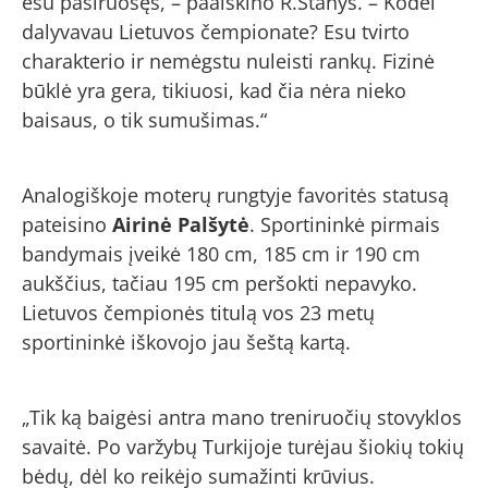
esu pasiruošęs, – paaiškino R.Stanys. – Kodėl
dalyvavau Lietuvos čempionate? Esu tvirto
charakterio ir nemėgstu nuleisti rankų. Fizinė
būklė yra gera, tikiuosi, kad čia nėra nieko
baisaus, o tik sumušimas.“
Analogiškoje moterų rungtyje favoritės statusą
pateisino
Airinė Palšytė
. Sportininkė pirmais
bandymais įveikė 180 cm, 185 cm ir 190 cm
aukščius, tačiau 195 cm peršokti nepavyko.
Lietuvos čempionės titulą vos 23 metų
sportininkė iškovojo jau šeštą kartą.
„Tik ką baigėsi antra mano treniruočių stovyklos
savaitė. Po varžybų Turkijoje turėjau šiokių tokių
bėdų, dėl ko reikėjo sumažinti krūvius.