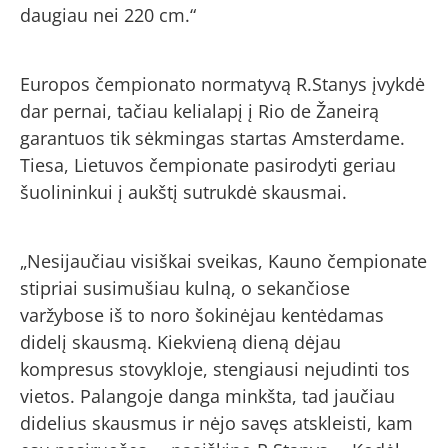
daugiau nei 220 cm.“
Europos čempionato normatyvą R.Stanys įvykdė
dar pernai, tačiau kelialapį į Rio de Žaneirą
garantuos tik sėkmingas startas Amsterdame.
Tiesa, Lietuvos čempionate pasirodyti geriau
šuolininkui į aukštį sutrukdė skausmai.
„Nesijaučiau visiškai sveikas, Kauno čempionate
stipriai susimušiau kulną, o sekančiose
varžybose iš to noro šokinėjau kentėdamas
didelį skausmą. Kiekvieną dieną dėjau
kompresus stovykloje, stengiausi nejudinti tos
vietos. Palangoje danga minkšta, tad jaučiau
didelius skausmus ir nėjo savęs atskleisti, kam