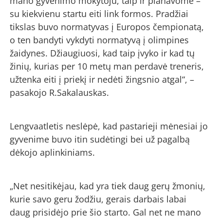
mano gyvenimo mokytoju, taip ir planavome –
su kiekvienu startu eiti link formos. Pradžiai
tikslas buvo normatyvas į Europos čempionatą,
o ten bandyti vykdyti normatyvą į olimpines
žaidynes. Džiaugiuosi, kad taip įvyko ir kad tų
žinių, kurias per 10 metų man perdavė treneris,
užtenka eiti į priekį ir nedėti žingsnio atgal“, –
pasakojo R.Sakalauskas.
Lengvaatletis neslėpė, kad pastarieji mėnesiai jo
gyvenime buvo itin sudėtingi bei už pagalbą
dėkojo aplinkiniams.
„Net nesitikėjau, kad yra tiek daug gerų žmonių,
kurie savo geru žodžiu, gerais darbais labai
daug prisidėjo prie šio starto. Gal net ne mano