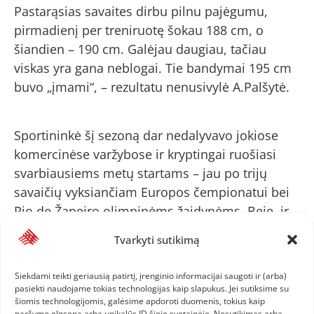
Pastarąsias savaites dirbu pilnu pajėgumu,
pirmadienį per treniruotę šokau 188 cm, o
šiandien – 190 cm. Galėjau daugiau, tačiau
viskas yra gana neblogai. Tie bandymai 195 cm
buvo „įmami“, – rezultatu nenusivylė A.Palšytė.
Sportininkė šį sezoną dar nedalyvavo jokiose
komercinėse varžybose ir kryptingai ruošiasi
svarbiausiems metų startams – jau po trijų
savaičių vyksiančiam Europos čempionatui bei
Rio de Žaneiro olimpinėms žaidynėms. Beje, ir
šalies čempionate, po didelio fizinio krūvio
Tvarkyti sutikimą
treniruočių stovykloje, A.Palšytė įveikė didesnį
aukštį nei Europos čempionato normatyvas.
Siekdami teikti geriausią patirtį, įrenginio informacijai saugoti ir (arba)
pasiekti naudojame tokias technologijas kaip slapukus. Jei sutiksime su
šiomis technologijomis, galėsime apdoroti duomenis, tokius kaip
naršymo elgsena arba unikalūs ID šioje svetainėje. Nesutikimas arba