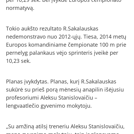
normatyvą.
Tokio aukšto rezultato R.Sakalauskas
nedemonstravo nuo 2012-ųjų. Tiesa, 2014 metų
Europos komandiniame čempionate 100 m prie
pernelyg palankaus vėjo sprinteris įveikė per
10,23 sek.
Planas įvykdytas. Planas, kurį R.Sakalauskas
sukūrė su prieš porą mėnesių anapilin išėjusiu
profesoriumi Aleksu Stanislovaičiu –
lengvaatlečio gyvenimo mokytoju.
„Su amžiną atilsį treneriu Aleksu Stanislovaičiu,