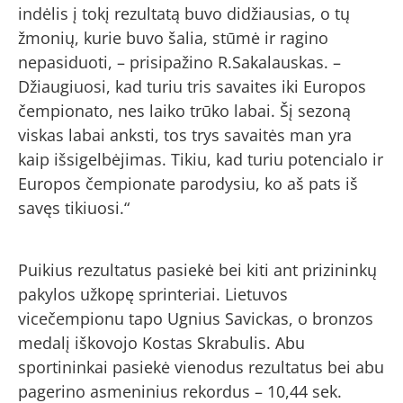
indėlis į tokį rezultatą buvo didžiausias, o tų
žmonių, kurie buvo šalia, stūmė ir ragino
nepasiduoti, – prisipažino R.Sakalauskas. –
Džiaugiuosi, kad turiu tris savaites iki Europos
čempionato, nes laiko trūko labai. Šį sezoną
viskas labai anksti, tos trys savaitės man yra
kaip išsigelbėjimas. Tikiu, kad turiu potencialo ir
Europos čempionate parodysiu, ko aš pats iš
savęs tikiuosi.“
Puikius rezultatus pasiekė bei kiti ant prizininkų
pakylos užkopę sprinteriai. Lietuvos
vicečempionu tapo Ugnius Savickas, o bronzos
medalį iškovojo Kostas Skrabulis. Abu
sportininkai pasiekė vienodus rezultatus bei abu
pagerino asmeninius rekordus – 10,44 sek.