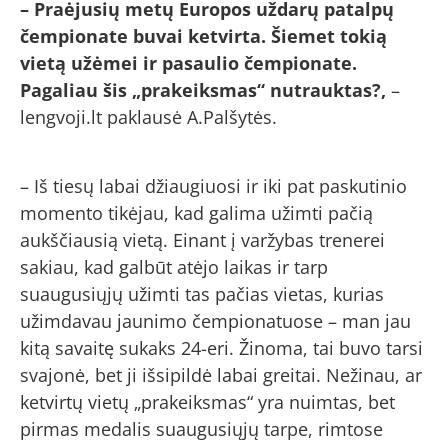
– Praėjusių metų Europos uždarų patalpų
čempionate buvai ketvirta. Šiemet tokią
vietą užėmei ir pasaulio čempionate.
Pagaliau šis „prakeiksmas“ nutrauktas?,
–
lengvoji.lt paklausė A.Palšytės.
– Iš tiesų labai džiaugiuosi ir iki pat paskutinio
momento tikėjau, kad galima užimti pačią
aukščiausią vietą. Einant į varžybas trenerei
sakiau, kad galbūt atėjo laikas ir tarp
suaugusiųjų užimti tas pačias vietas, kurias
užimdavau jaunimo čempionatuose – man jau
kitą savaitę sukaks 24-eri. Žinoma, tai buvo tarsi
svajonė, bet ji išsipildė labai greitai. Nežinau, ar
ketvirtų vietų „prakeiksmas“ yra nuimtas, bet
pirmas medalis suaugusiųjų tarpe, rimtose