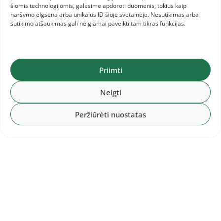
sustingusi. Tikrai labai padeda rinktinės
šiomis technologijomis, galėsime apdoroti duomenis, tokius kaip
kineziterapeutas Mantas Lesnickas, o į varžybas
naršymo elgsena arba unikalūs ID šioje svetainėje. Nesutikimas arba
sutikimo atšaukimas gali neigiamai paveikti tam tikras funkcijas.
mane išlydėjo Zigmas Živatkauskas. Galiu
pasidžiaugti, kad yra tokia priežiūra, nes be jos
tikrai būtų sunkiau.
Priimti
– Jau ryt grįši į Lietuvą. Nesinorėjo ilgiau
Neigti
likti sidabriniame Amsterdame? Ar švęsi
Peržiūrėti nuostatas
medalį?
– Norėjosi, bet visi žinome, kad sportininkai
atvyksta į varžybas, o po jų išvyksta. Tikrai
nepirksiu bilieto kitą dieną, nors vizitas buvo
smagus.