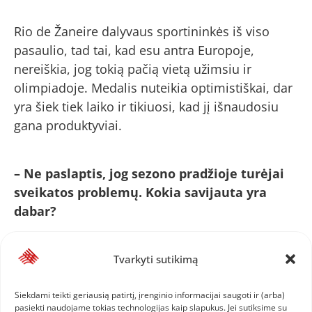
Rio de Žaneire dalyvaus sportininkės iš viso
pasaulio, tad tai, kad esu antra Europoje,
nereiškia, jog tokią pačią vietą užimsiu ir
olimpiadoje. Medalis nuteikia optimistiškai, dar
yra šiek tiek laiko ir tikiuosi, kad jį išnaudosiu
gana produktyviai.
– Ne paslaptis, jog sezono pradžioje turėjai
sveikatos problemų. Kokia savijauta yra
dabar?
– Iš tiesų buvo sunku dalyvauti be dienos poilsio
Tvarkyti sutikimą
– vakar vyko kvalifikacija, o šiandien finalas.
Sunku atsistatyti, kojos buvo sunkesnės, nugara
Siekdami teikti geriausią patirtį, įrenginio informacijai saugoti ir (arba)
pasiekti naudojame tokias technologijas kaip slapukus. Jei sutiksime su