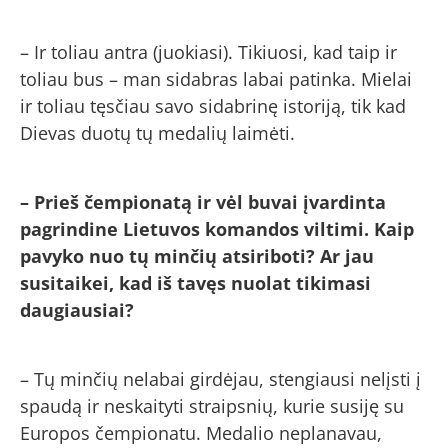
– Ir toliau antra (juokiasi). Tikiuosi, kad taip ir
toliau bus – man sidabras labai patinka. Mielai
ir toliau tęsčiau savo sidabrinę istoriją, tik kad
Dievas duotų tų medalių laimėti.
– Prieš čempionatą ir vėl buvai įvardinta
pagrindine Lietuvos komandos viltimi. Kaip
pavyko nuo tų minčių atsiriboti? Ar jau
susitaikei, kad iš tavęs nuolat tikimasi
daugiausiai?
– Tų minčių nelabai girdėjau, stengiausi nelįsti į
spaudą ir neskaityti straipsnių, kurie susiję su
Europos čempionatu. Medalio neplanavau,