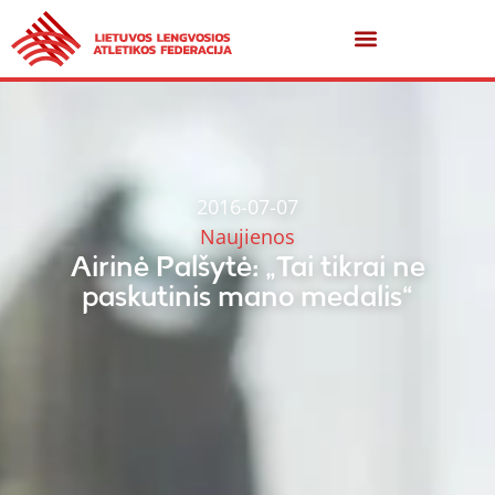
2016-07-07
Naujienos
Airinė Palšytė: „Tai tikrai ne
paskutinis mano medalis“