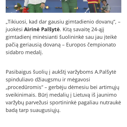
„Tikiuosi, kad dar gausiu gimtadienio dovanų“, –
juokėsi
Airinė Palšytė
. Kitą savaitę 24-ąjį
gimtadienį minėsianti šuolininkė sau jau įteikė
pačią geriausią dovaną – Europos čempionato
sidabro medalį.
Pasibaigus šuolių į aukštį varžyboms A.Palšytė
spinduliavo džiaugsmu ir mėgavosi
„procedūromis“ – gerbėju dėmesiu bei artimųjų
sveikinimais. Būrį medalių į Lietuvą iš jaunimo
varžybų parvežusi sportininkė pagaliau nutraukė
badą tarp suaugusiųjų.