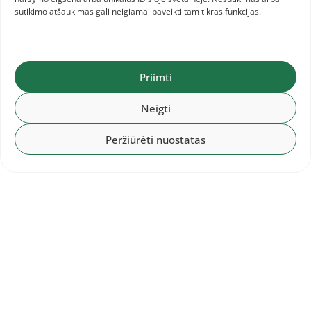
sutikimo atšaukimas gali neigiamai paveikti tam tikras funkcijas.
Kiti įrašai
Priimti
Neigti
Peržiūrėti nuostatas
2026-08-09
Europos čempionatas: lietuvių
startų tvarkaraštis