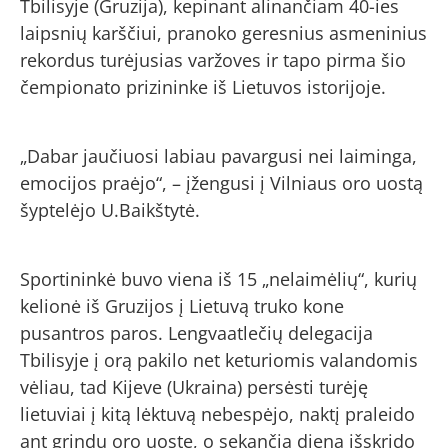
Tbilisyje (Gruzija), kepinant alinančiam 40-ies
laipsnių karščiui, pranoko geresnius asmeninius
rekordus turėjusias varžoves ir tapo pirma šio
čempionato prizininke iš Lietuvos istorijoje.
„Dabar jaučiuosi labiau pavargusi nei laiminga,
emocijos praėjo“, – įžengusi į Vilniaus oro uostą
šyptelėjo U.Baikštytė.
Sportininkė buvo viena iš 15 „nelaimėlių“, kurių
kelionė iš Gruzijos į Lietuvą truko kone
pusantros paros. Lengvaatlečių delegacija
Tbilisyje į orą pakilo net keturiomis valandomis
vėliau, tad Kijeve (Ukraina) persėsti turėję
lietuviai į kitą lėktuvą nebespėjo, naktį praleido
ant grindų oro uoste, o sekančią dieną išskrido