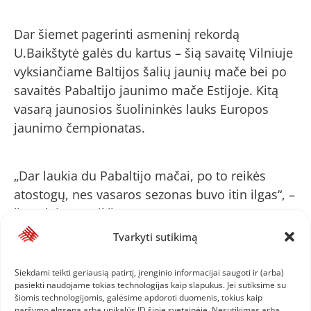
Dar šiemet pagerinti asmeninį rekordą
U.Baikštytė galės du kartus – šią savaitę Vilniuje
vyksiančiame Baltijos šalių jaunių mače bei po
savaitės Pabaltijo jaunimo mače Estijoje. Kitą
vasarą jaunosios šuolininkės lauks Europos
jaunimo čempionatas.
„Dar laukia du Pabaltijo mačai, po to reikės
atostogų, nes vasaros sezonas buvo itin ilgas“, –
šyptelėjo U.Baikštytė.
Tvarkyti sutikimą
Autorius – Robertas Trakys
Siekdami teikti geriausią patirtį, įrenginio informacijai saugoti ir (arba)
pasiekti naudojame tokias technologijas kaip slapukus. Jei sutiksime su
šiomis technologijomis, galėsime apdoroti duomenis, tokius kaip
Roberto Trakio nuotr.
naršymo elgsena arba unikalūs ID šioje svetainėje. Nesutikimas arba