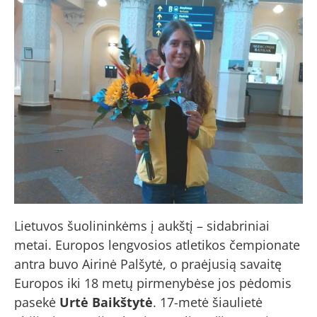
Lietuvos šuolininkėms į aukštį – sidabriniai
metai. Europos lengvosios atletikos čempionate
antra buvo Airinė Palšytė, o praėjusią savaitę
Europos iki 18 metų pirmenybėse jos pėdomis
pasekė
Urtė Baikštytė
. 17-metė šiaulietė