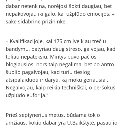
dabar netenkina, norėjosi šokti daugiau, bet
nepakovojau iki galo, kai užplūdo emocijos, –
sakė sidabrinė prizininkė.
– Kvalifikacijoje, kai 175 cm įveikiau trečiu
bandymu, patyriau daug streso, galvojau, kad
toliau nepateksiu. Mintys buvo pačios
blogiausios, nors taip negalima, bet po antro
šuolio pagalvojau, kad turiu tiesiog
atsipalaiduoti ir daryti, ką moku geriausiai.
Negalvojau, kaip reikia techniškai, o peršokus
užplūdo euforija.“
Prieš septynerius metus, būdama tokio
amžiaus, kokio dabar yra U.Baikštytė, pasaulio