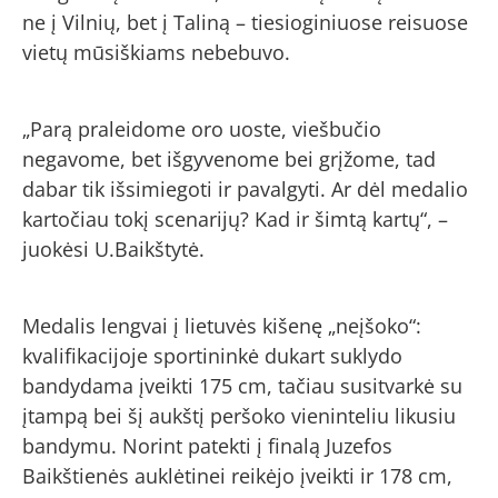
ne į Vilnių, bet į Taliną – tiesioginiuose reisuose
vietų mūsiškiams nebebuvo.
„Parą praleidome oro uoste, viešbučio
negavome, bet išgyvenome bei grįžome, tad
dabar tik išsimiegoti ir pavalgyti. Ar dėl medalio
kartočiau tokį scenarijų? Kad ir šimtą kartų“, –
juokėsi U.Baikštytė.
Medalis lengvai į lietuvės kišenę „neįšoko“:
kvalifikacijoje sportininkė dukart suklydo
bandydama įveikti 175 cm, tačiau susitvarkė su
įtampą bei šį aukštį peršoko vieninteliu likusiu
bandymu. Norint patekti į finalą Juzefos
Baikštienės auklėtinei reikėjo įveikti ir 178 cm,