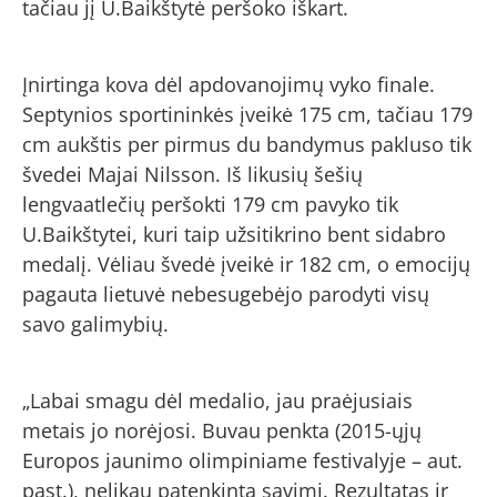
tačiau jį U.Baikštytė peršoko iškart.
Įnirtinga kova dėl apdovanojimų vyko finale.
Septynios sportininkės įveikė 175 cm, tačiau 179
cm aukštis per pirmus du bandymus pakluso tik
švedei Majai Nilsson. Iš likusių šešių
lengvaatlečių peršokti 179 cm pavyko tik
U.Baikštytei, kuri taip užsitikrino bent sidabro
medalį. Vėliau švedė įveikė ir 182 cm, o emocijų
pagauta lietuvė nebesugebėjo parodyti visų
savo galimybių.
„Labai smagu dėl medalio, jau praėjusiais
metais jo norėjosi. Buvau penkta (2015-ųjų
Europos jaunimo olimpiniame festivalyje – aut.
past.), nelikau patenkinta savimi. Rezultatas ir