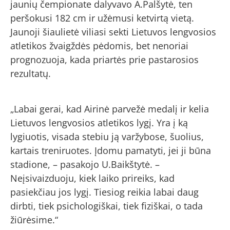
jaunių čempionate dalyvavo A.Palšytė, ten
peršokusi 182 cm ir užėmusi ketvirtą vietą.
Jaunoji šiaulietė viliasi sekti Lietuvos lengvosios
atletikos žvaigždės pėdomis, bet nenoriai
prognozuoja, kada priartės prie pastarosios
rezultatų.
„Labai gerai, kad Airinė parvežė medalį ir kelia
Lietuvos lengvosios atletikos lygį. Yra į ką
lygiuotis, visada stebiu ją varžybose, šuolius,
kartais treniruotes. Įdomu pamatyti, jei ji būna
stadione, – pasakojo U.Baikštytė. –
Neįsivaizduoju, kiek laiko prireiks, kad
pasiekčiau jos lygį. Tiesiog reikia labai daug
dirbti, tiek psichologiškai, tiek fiziškai, o tada
žiūrėsime.“