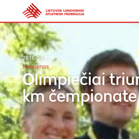
2016-09-11
Naujienos
Olimpiečiai triu
km čempionate