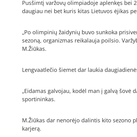
Pusšimtį varžovų olimpiadoje aplenkęs bei 26
daugiau nei bet kuris kitas Lietuvos ėjikas per
„Po olimpinių žaidynių buvo sunkoka prisivers
sezoną, organizmas reikalauja poilsio. Varžyb
M.Žiūkas.
Lengvaatlečio šiemet dar laukia daugiadienės 
„Eidamas galvojau, kodėl man į galvą šovė dar
sportininkas.
M.Žiūkas dar nenorėjo dalintis kito sezono pl
karjerą.