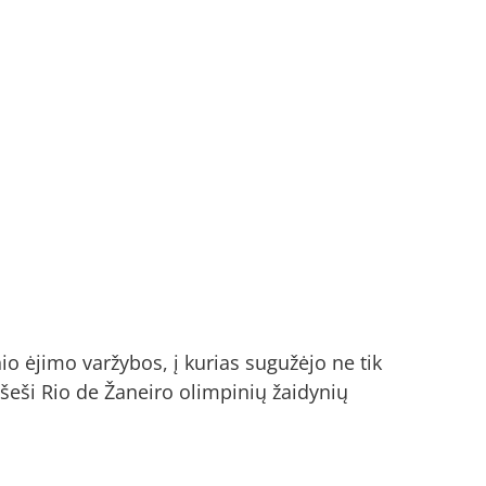
o ėjimo varžybos, į kurias sugužėjo ne tik
et šeši Rio de Žaneiro olimpinių žaidynių