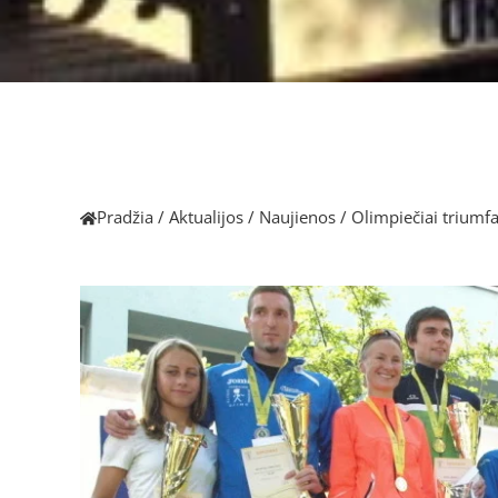
Pradžia
/
Aktualijos
/
Naujienos
/
Olimpiečiai triumf