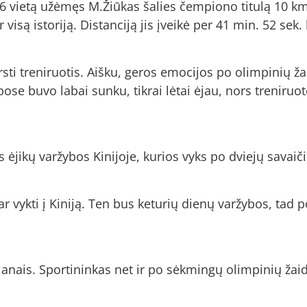
 vietą užėmęs M.Žiūkas šalies čempiono titulą 10 km d
 visą istoriją. Distanciją jis įveikė per 41 min. 52 sek
ti treniruotis. Aišku, geros emocijos po olimpinių žai
ose buvo labai sunku, tikrai lėtai ėjau, nors treniruot
ėjikų varžybos Kinijoje, kurios vyks po dviejų savaiči
 vykti į Kiniją. Ten bus keturių dienų varžybos, tad 
anais. Sportininkas net ir po sėkmingų olimpinių žaidy