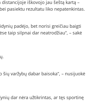
istancijoje iškovojo jau šeštą kartą –
. bei pasiektu rezultatu liko nepatenkintas.
dynių padėjo, bet norisi greičiau baigti
ėse taip silpnai dar neatrodžiau“, – sakė
ų.
po šių varžybų dabar baisoka“, – nusijuokė
nių dar nėra užtikrintas, ar tęs sportinę