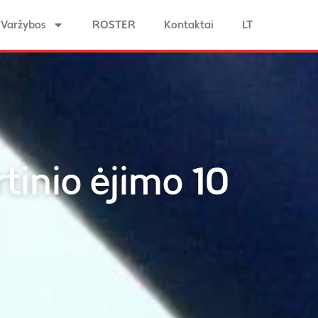
Varžybos
ROSTER
Kontaktai
LT
tinio ėjimo 10