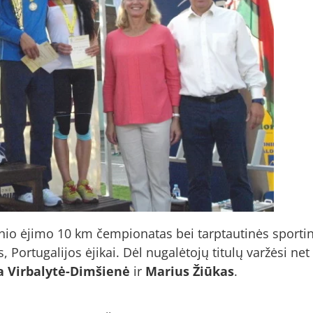
nio ėjimo 10 km čempionatas bei tarptautinės sportini
os, Portugalijos ėjikai. Dėl nugalėtojų titulų varžėsi n
ta Virbalytė-Dimšienė
ir
Marius Žiūkas
.