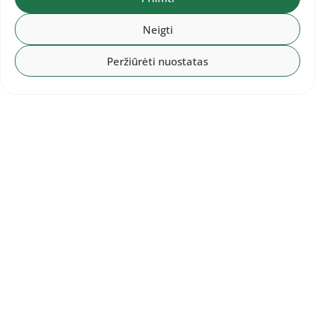
Neigti
Peržiūrėti nuostatas
2026-07-31
Europos čempionate Birmingame –
19 Lietuvos lengvaatlečių