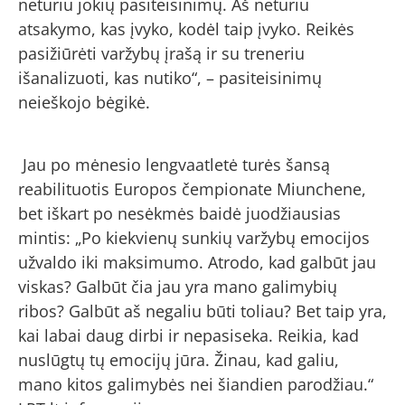
neturiu jokių pasiteisinimų. Aš neturiu
atsakymo, kas įvyko, kodėl taip įvyko. Reikės
pasižiūrėti varžybų įrašą ir su treneriu
išanalizuoti, kas nutiko“, – pasiteisinimų
neieškojo bėgikė.
Jau po mėnesio lengvaatletė turės šansą
reabilituotis Europos čempionate Miunchene,
bet iškart po nesėkmės baidė juodžiausias
mintis: „Po kiekvienų sunkių varžybų emocijos
užvaldo iki maksimumo. Atrodo, kad galbūt jau
viskas? Galbūt čia jau yra mano galimybių
ribos? Galbūt aš negaliu būti toliau? Bet taip yra,
kai labai daug dirbi ir nepasiseka. Reikia, kad
nuslūgtų tų emocijų jūra. Žinau, kad galiu,
mano kitos galimybės nei šiandien parodžiau.“