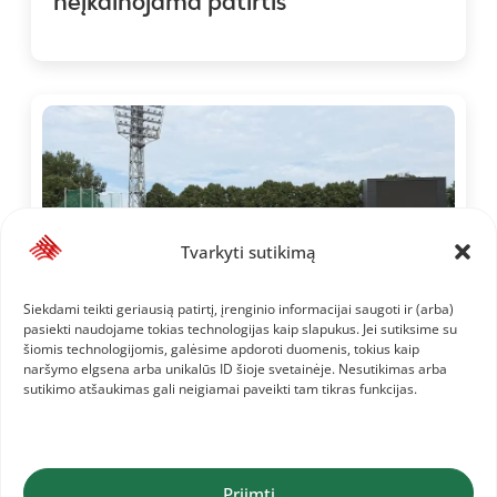
neįkainojama patirtis
Tvarkyti sutikimą
Siekdami teikti geriausią patirtį, įrenginio informacijai saugoti ir (arba)
pasiekti naudojame tokias technologijas kaip slapukus. Jei sutiksime su
šiomis technologijomis, galėsime apdoroti duomenis, tokius kaip
naršymo elgsena arba unikalūs ID šioje svetainėje. Nesutikimas arba
sutikimo atšaukimas gali neigiamai paveikti tam tikras funkcijas.
2026-08-02
Baltijos šalių čempionate – lietuvių
sidabras
Priimti