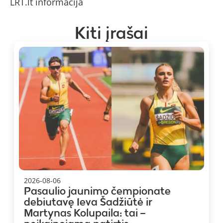
LRT.lt informacija
Kiti įrašai
2026-08-06
Pasaulio jaunimo čempionate
debiutavę Ieva Šadžiūtė ir
Martynas Kolupaila: tai –