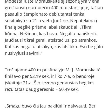
Modesta Justė Morauskaitė šį sezoną yra viena
greičiausių europiečių 400 m distancijoje, tačiau
pasaulio čempionato debiutantei tenka
susitaikyti su 21-a vieta Judžine. Nepatekimą į
finalą bėgikė priėmė labai skaudžiai: „Tikrai
liūdna. Nežinau, kas buvo. Negaliu paaiškinti.
Jaučiausi tikrai gerai, atsistačiusi po atrankos.
Kol kas negaliu atsakyti, kas atsitiko. Esu be galo
nusivylusi savimi.”
Trečiajame 400 m pusfinalyje M. J. Morauskaitė
finišavo per 52,19 sek. ir liko 7-a, o bendroje
įskaitoje 21-a. Šio sezono geriausias bėgikės
rezultatas daug geresnis – 50,49 sek.
„Smagu buvo čia jau pakliūti ir dalyvauti. Bet