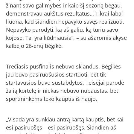
žinant savo galimybes ir kaip šį sezoną bėgau,
demonstravau aukštus rezultatus… Tikrai labai
liūdna, kad šiandien nepavyko savęs realizuoti.
Nepavyko parodyti, ką aš galiu, ką turiu savo
kojose. Tai yra liūdniausia“, – su ašaromis akyse
kalbėjo 26-erių bėgikė.
Trečiasis pusfinalis nebuvo sklandus. Bėgikės
jau buvo pasiruošusios startuoti, bet tik
startavusios buvo sustabdytos. Teisėjai parodė
žalią kortelę ir niekas nebuvo nubaustas, bet
sportininkėms teko kauptis iš naujo.
„Visada yra sunkiau antrą kartą kauptis, bet kai
esi pasiruošęs – esi pasiruošęs. Šiandien aš