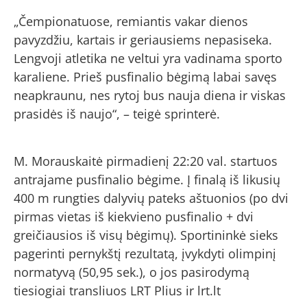
„Čempionatuose, remiantis vakar dienos
pavyzdžiu, kartais ir geriausiems nepasiseka.
Lengvoji atletika ne veltui yra vadinama sporto
karaliene. Prieš pusfinalio bėgimą labai savęs
neapkraunu, nes rytoj bus nauja diena ir viskas
prasidės iš naujo“, – teigė sprinterė.
M. Morauskaitė pirmadienį 22:20 val. startuos
antrajame pusfinalio bėgime. Į finalą iš likusių
400 m rungties dalyvių pateks aštuonios (po dvi
pirmas vietas iš kiekvieno pusfinalio + dvi
greičiausios iš visų bėgimų). Sportininkė sieks
pagerinti pernykštį rezultatą, įvykdyti olimpinį
normatyvą (50,95 sek.), o jos pasirodymą
tiesiogiai transliuos LRT Plius ir lrt.lt