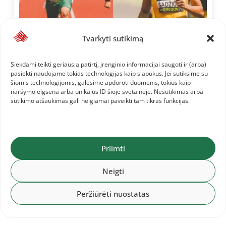
Tvarkyti sutikimą
Siekdami teikti geriausią patirtį, įrenginio informacijai saugoti ir (arba)
2026-08-06
pasiekti naudojame tokias technologijas kaip slapukus. Jei sutiksime su
Pasaulio jaunimo čempionate
šiomis technologijomis, galėsime apdoroti duomenis, tokius kaip
debiutavę Ieva Šadžiūtė ir
naršymo elgsena arba unikalūs ID šioje svetainėje. Nesutikimas arba
Martynas Kolupaila: tai –
sutikimo atšaukimas gali neigiamai paveikti tam tikras funkcijas.
neįkainojama patirtis
Priimti
Neigti
Peržiūrėti nuostatas