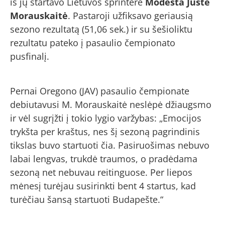
iš jų startavo Lietuvos sprinterė
Modesta Justė
Morauskaitė
. Pastaroji užfiksavo geriausią
sezono rezultatą (51,06 sek.) ir su šešioliktu
rezultatu pateko į pasaulio čempionato
pusfinalį.
Pernai Oregono (JAV) pasaulio čempionate
debiutavusi M. Morauskaitė neslėpė džiaugsmo
ir vėl sugrįžti į tokio lygio varžybas: „Emocijos
trykšta per kraštus, nes šį sezoną pagrindinis
tikslas buvo startuoti čia. Pasiruošimas nebuvo
labai lengvas, trukdė traumos, o pradėdama
sezoną net nebuvau reitinguose. Per liepos
mėnesį turėjau susirinkti bent 4 startus, kad
turėčiau šansą startuoti Budapešte.“