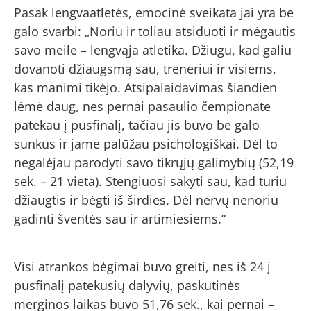
Pasak lengvaatletės, emocinė sveikata jai yra be
galo svarbi: „Noriu ir toliau atsiduoti ir mėgautis
savo meile – lengvąja atletika. Džiugu, kad galiu
dovanoti džiaugsmą sau, treneriui ir visiems,
kas manimi tikėjo. Atsipalaidavimas šiandien
lėmė daug, nes pernai pasaulio čempionate
patekau į pusfinalį, tačiau jis buvo be galo
sunkus ir jame palūžau psichologiškai. Dėl to
negalėjau parodyti savo tikrųjų galimybių (52,19
sek. – 21 vieta). Stengiuosi sakyti sau, kad turiu
džiaugtis ir bėgti iš širdies. Dėl nervų nenoriu
gadinti šventės sau ir artimiesiems.“
Visi atrankos bėgimai buvo greiti, nes iš 24 į
pusfinalį patekusių dalyvių, paskutinės
merginos laikas buvo 51,76 sek., kai pernai –