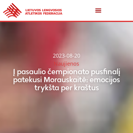
2023-08-20
Naujienos
Į pasaulio čempionato pusfinalį
patekusi Morauskaitė: emocijos
trykšta per kraštus