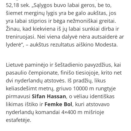
52,18 sek. „Sąlygos buvo labai geros, be to,
šiemet merginų lygis yra be galo aukštas, jos
yra labai stiprios ir bėga nežmoniškai greitai.
Žinau, kad kiekviena iš jų labai sunkiai dirba ir
treniruojasi. Nei viena dalyvė nėra autsaiderė ar
lyderė“, – aukštus rezultatus aiškino Modesta.
Lietuvė paminėjo ir šeštadienio pavyzdžius, kai
pasaulio čempionate, finišo tiesiojoje, krito net
dvi nyderlandų atstovės. Iš pradžių, likus
keliasdešimt metrų, griuvo 10000 m rungtyje
pirmavusi
Sifan Hassan
, o vėliau identiškas
likimas ištiko ir
Femke Bol
, kuri atstovavo
nyderlandų komandai 4×400 m mišrioje
estafetėje.