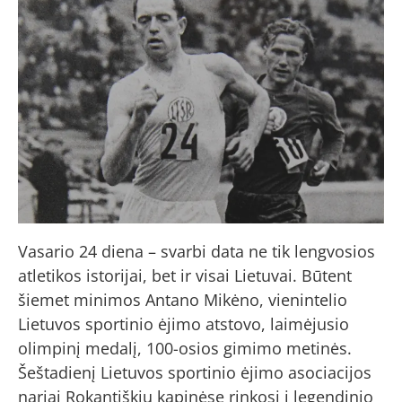
Vasario 24 diena – svarbi data ne tik lengvosios
atletikos istorijai, bet ir visai Lietuvai. Būtent
šiemet minimos Antano Mikėno, vienintelio
Lietuvos sportinio ėjimo atstovo, laimėjusio
olimpinį medalį, 100-osios gimimo metinės.
Šeštadienį Lietuvos sportinio ėjimo asociacijos
nariai Rokantiškių kapinėse rinkosi į legendinio