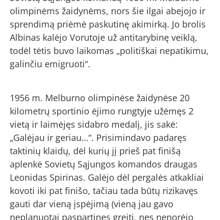
olimpinėms žaidynėms, nors šie ilgai abejojo ir
sprendimą priėmė paskutinę akimirką. Jo brolis
Albinas kalėjo Vorutoje už antitarybinę veiklą,
todėl tėtis buvo laikomas „politiškai nepatikimu,
galinčiu emigruoti“.
1956 m. Melburno olimpinėse žaidynėse 20
kilometrų sportinio ėjimo rungtyje užėmęs 2
vietą ir laimėjęs sidabro medalį, jis sakė:
„Galėjau ir geriau…“. Prisimindavo padaręs
taktinių klaidų, dėl kurių jį prieš pat finišą
aplenkė Sovietų Sąjungos komandos draugas
Leonidas Spirinas. Galėjo dėl pergalės atkakliai
kovoti iki pat finišo, tačiau tada būtų rizikavęs
gauti dar vieną įspėjimą (vieną jau gavo
neplanuotai paspartinęs greitį, nes nenorėjo