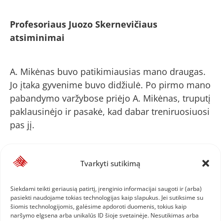
Profesoriaus Juozo Skernevičiaus
atsiminimai
A. Mikėnas buvo patikimiausias mano draugas.
Jo įtaka gyvenime buvo didžiulė. Po pirmo mano
pabandymo varžybose priėjo A. Mikėnas, truputį
paklausinėjo ir pasakė, kad dabar treniruosiuosi
pas jį.
Mes su juo gyvenime žingsniavome pėda
Tvarkyti sutikimą
pėdon, gyvenome tais pačiais rūpesčiais ir
darbais. Jis mane vedė sportiniu keliu ir kartu
Siekdami teikti geriausią patirtį, įrenginio informacijai saugoti ir (arba)
suformavo potraukį tyrinėjimams. Gyvenime
pasiekti naudojame tokias technologijas kaip slapukus. Jei sutiksime su
šiomis technologijomis, galėsime apdoroti duomenis, tokius kaip
Antanas daug medžiagos surinko bibliotekose,
naršymo elgsena arba unikalūs ID šioje svetainėje. Nesutikimas arba