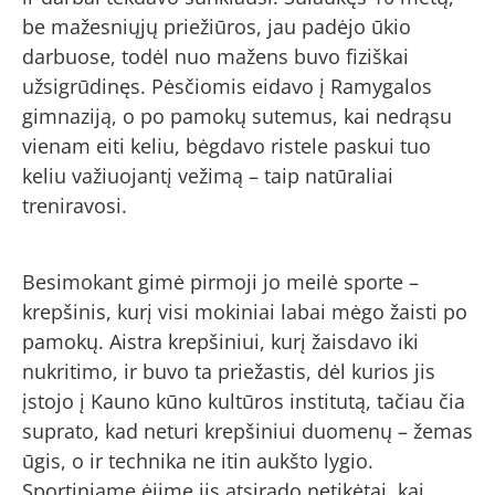
be mažesniųjų priežiūros, jau padėjo ūkio
darbuose, todėl nuo mažens buvo fiziškai
užsigrūdinęs. Pėsčiomis eidavo į Ramygalos
gimnaziją, o po pamokų sutemus, kai nedrąsu
vienam eiti keliu, bėgdavo ristele paskui tuo
keliu važiuojantį vežimą – taip natūraliai
treniravosi.
Besimokant gimė pirmoji jo meilė sporte –
krepšinis, kurį visi mokiniai labai mėgo žaisti po
pamokų. Aistra krepšiniui, kurį žaisdavo iki
nukritimo, ir buvo ta priežastis, dėl kurios jis
įstojo į Kauno kūno kultūros institutą, tačiau čia
suprato, kad neturi krepšiniui duomenų – žemas
ūgis, o ir technika ne itin aukšto lygio.
Sportiniame ėjime jis atsirado netikėtai, kai