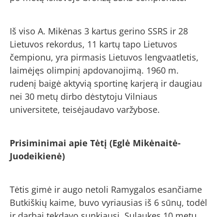
Iš viso A. Mikėnas 3 kartus gerino SSRS ir 28
Lietuvos rekordus, 11 kartų tapo Lietuvos
čempionu, yra pirmasis Lietuvos lengvaatletis,
laimėjęs olimpinį apdovanojimą. 1960 m.
rudenį baigė aktyvią sportinę karjerą ir daugiau
nei 30 metų dirbo dėstytoju Vilniaus
universitete, teisėjaudavo varžybose.
Prisiminimai apie Tėtį (Eglė Mikėnaitė-
Juodeikienė)
Tėtis gimė ir augo netoli Ramygalos esančiame
Butkiškių kaime, buvo vyriausias iš 6 sūnų, todėl
ir darbai tekdavo sunkiausi. Sulaukęs 10 metų,