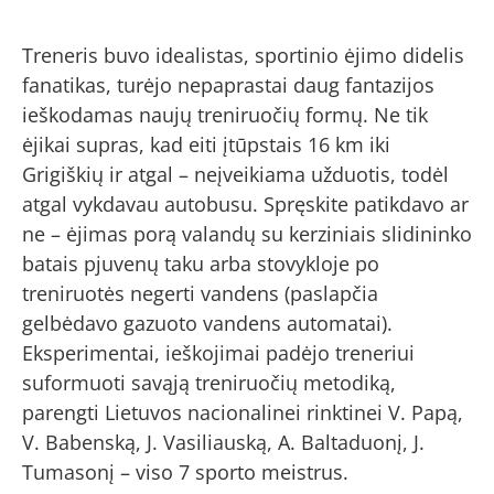
Treneris buvo idealistas, sportinio ėjimo didelis
fanatikas, turėjo nepaprastai daug fantazijos
ieškodamas naujų treniruočių formų. Ne tik
ėjikai supras, kad eiti įtūpstais 16 km iki
Grigiškių ir atgal – neįveikiama užduotis, todėl
atgal vykdavau autobusu. Spręskite patikdavo ar
ne – ėjimas porą valandų su kerziniais slidininko
batais pjuvenų taku arba stovykloje po
treniruotės negerti vandens (paslapčia
gelbėdavo gazuoto vandens automatai).
Eksperimentai, ieškojimai padėjo treneriui
suformuoti savąją treniruočių metodiką,
parengti Lietuvos nacionalinei rinktinei V. Papą,
V. Babenską, J. Vasiliauską, A. Baltaduonį, J.
Tumasonį – viso 7 sporto meistrus.