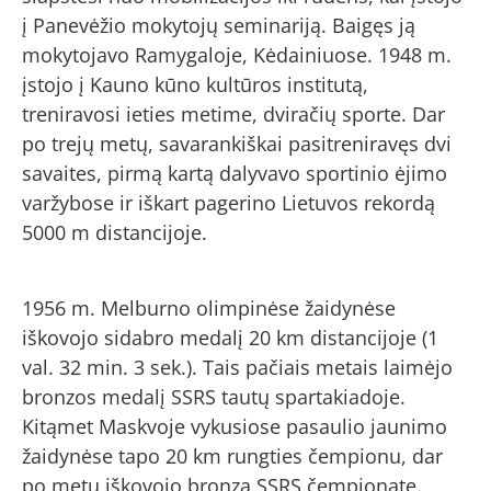
į Panevėžio mokytojų seminariją. Baigęs ją
mokytojavo Ramygaloje, Kėdainiuose. 1948 m.
įstojo į Kauno kūno kultūros institutą,
treniravosi ieties metime, dviračių sporte. Dar
po trejų metų, savarankiškai pasitreniravęs dvi
savaites, pirmą kartą dalyvavo sportinio ėjimo
varžybose ir iškart pagerino Lietuvos rekordą
5000 m distancijoje.
1956 m. Melburno olimpinėse žaidynėse
iškovojo sidabro medalį 20 km distancijoje (1
val. 32 min. 3 sek.). Tais pačiais metais laimėjo
bronzos medalį SSRS tautų spartakiadoje.
Kitąmet Maskvoje vykusiose pasaulio jaunimo
žaidynėse tapo 20 km rungties čempionu, dar
po metų iškovojo bronzą SSRS čempionate.