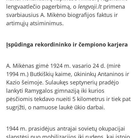
lengvaatlečio pagerbimą, o
lengvoji.lt
primena
svarbiausius A. Mikėno biografijos faktus ir
artimųjų atsiminimus.
Įspūdinga rekordininko ir čempiono karjera
A. Mikėnas gimė 1924 m. vasario 24 d. (mirė
1994 m.) Butkiškių kaime, ūkininkų Antaninos ir
Kazio šeimoje. Sulaukęs septynerių pradėjo
lankyti Ramygalos gimnaziją iki kurios
pėsčiomis tekdavo nueiti 5 kilometrus ir tiek pat
sugrįžti, o namuose laukė ūkio darbai.
1944 m. prasidėjus antrajai sovietų okupacijai
slapstėsi nuo mobilizacijos iki rudens, kai įstojo