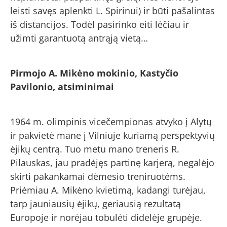
leisti savęs aplenkti L. Spirinui) ir būti pašalintas
iš distancijos. Todėl pasirinko eiti lėčiau ir
užimti garantuotą antrąją vietą…
Pirmojo A. Mikėno mokinio, Kastyčio
Pavilonio, atsiminimai
1964 m. olimpinis vicečempionas atvyko į Alytų
ir pakvietė mane į Vilniuje kuriamą perspektyvių
ėjikų centrą. Tuo metu mano treneris R.
Pilauskas, jau pradėjęs partinę karjerą, negalėjo
skirti pakankamai dėmesio treniruotėms.
Priėmiau A. Mikėno kvietimą, kadangi turėjau,
tarp jauniausių ėjikų, geriausią rezultatą
Europoje ir norėjau tobulėti didelėje grupėje.