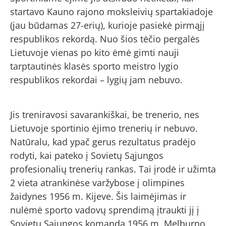
startavo Kauno rajono moksleivių spartakiadoje
(jau būdamas 27-erių), kurioje pasiekė pirmąjį
respublikos rekordą. Nuo šios tėčio pergalės
Lietuvoje vienas po kito ėmė gimti nauji
tarptautinės klasės sporto meistro lygio
respublikos rekordai – lygių jam nebuvo.
Jis treniravosi savarankiškai, be trenerio, nes
Lietuvoje sportinio ėjimo trenerių ir nebuvo.
Natūralu, kad ypač gerus rezultatus pradėjo
rodyti, kai pateko į Sovietų Sąjungos
profesionalių trenerių rankas. Tai įrodė ir užimta
2 vieta atrankinėse varžybose į olimpines
žaidynes 1956 m. Kijeve. Šis laimėjimas ir
nulėmė sporto vadovų sprendimą įtraukti jį į
Sovietų Sąjungos komandą 1956 m. Melburno