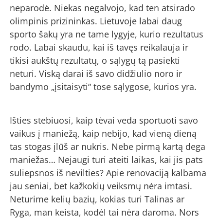
neparodė. Niekas negalvojo, kad ten atsirado
olimpinis prizininkas. Lietuvoje labai daug
sporto šakų yra ne tame lygyje, kurio rezultatus
rodo. Labai skaudu, kai iš tavęs reikalauja ir
tikisi aukštų rezultatų, o sąlygų tą pasiekti
neturi. Viską darai iš savo didžiulio noro ir
bandymo „įsitaisyti“ tose sąlygose, kurios yra.
Išties stebiuosi, kaip tėvai veda sportuoti savo
vaikus į maniežą, kaip nebijo, kad vieną dieną
tas stogas įlūš ar nukris. Nebe pirmą kartą dega
maniežas… Nejaugi turi ateiti laikas, kai jis pats
suliepsnos iš nevilties? Apie renovaciją kalbama
jau seniai, bet kažkokių veiksmų nėra imtasi.
Neturime kelių bazių, kokias turi Talinas ar
Ryga, man keista, kodėl tai nėra daroma. Nors