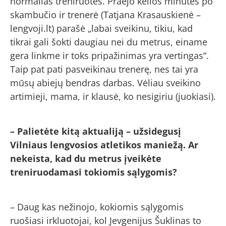
normalias treniruotes. Praėjo kelios minutės po
skambučio ir trenerė (Tatjana Krasauskienė –
lengvoji.lt) parašė „labai sveikinu, tikiu, kad
tikrai gali šokti daugiau nei du metrus, einame
gera linkme ir toks pripažinimas yra vertingas“.
Taip pat pati pasveikinau trenerę, nes tai yra
mūsų abiejų bendras darbas. Vėliau sveikino
artimieji, mama, ir klausė, ko nesigiriu (juokiasi).
– Palietėte kitą aktualiją – užsidegusį
Vilniaus lengvosios atletikos maniežą. Ar
nekeista, kad du metrus įveikėte
treniruodamasi tokiomis sąlygomis?
– Daug kas nežinojo, kokiomis sąlygomis
ruošiasi irkluotojai, kol Jevgenijus Šuklinas to