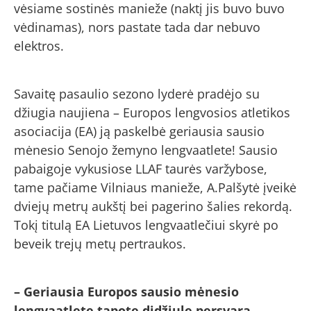
vėsiame sostinės manieže (naktį jis buvo buvo
vėdinamas), nors pastate tada dar nebuvo
elektros.
Savaitę pasaulio sezono lyderė pradėjo su
džiugia naujiena – Europos lengvosios atletikos
asociacija (EA) ją paskelbė geriausia sausio
mėnesio Senojo žemyno lengvaatlete! Sausio
pabaigoje vykusiose LLAF taurės varžybose,
tame pačiame Vilniaus manieže, A.Palšytė įveikė
dviejų metrų aukštį bei pagerino šalies rekordą.
Tokį titulą EA Lietuvos lengvaatlečiui skyrė po
beveik trejų metų pertraukos.
– Geriausia Europos sausio mėnesio
lengvaatlete tapote didžiule persvara