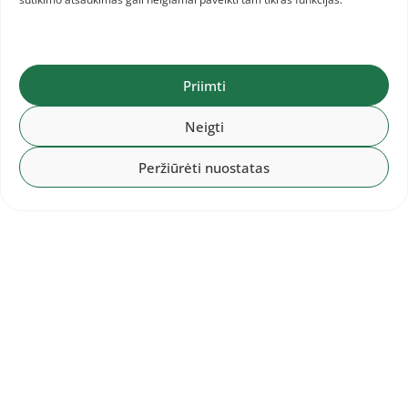
Šis mėnuo – atpildas už darbą. Tikiuosi, kad tai
tik pirma stotelė. Mano pagrindinis tikslas yra
Priimti
Tokijo olimpinės žaidynės, kuriose norėčiau būti
labai aukštai…
Neigti
Peržiūrėti nuostatas
Autorius – Robertas Trakys
Alfredo Pliadžio nuotr.
Kiti įrašai