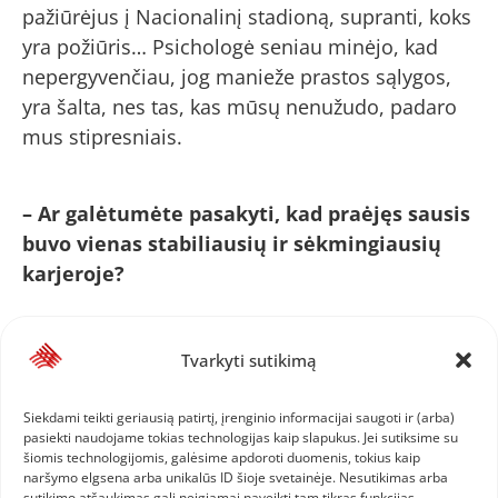
pažiūrėjus į Nacionalinį stadioną, supranti, koks
yra požiūris… Psichologė seniau minėjo, kad
nepergyvenčiau, jog manieže prastos sąlygos,
yra šalta, nes tas, kas mūsų nenužudo, padaro
mus stipresniais.
– Ar galėtumėte pasakyti, kad praėjęs sausis
buvo vienas stabiliausių ir sėkmingiausių
karjeroje?
– Sausio mėnesio pabaiga buvo rezultatas
Tvarkyti sutikimą
kryptingo ėjimo į priekį, pokyčių, kurie šiek tiek
gąsdino. Matau, kad naujovės atsiperka. Einame
Siekdami teikti geriausią patirtį, įrenginio informacijai saugoti ir (arba)
tinkamu keliu, reikia tinkamų sąlygų, palaikymo
pasiekti naudojame tokias technologijas kaip slapukus. Jei sutiksime su
šiomis technologijomis, galėsime apdoroti duomenis, tokius kaip
iš šalies ir tada rezultatai bus gal dar geresni.
naršymo elgsena arba unikalūs ID šioje svetainėje. Nesutikimas arba
sutikimo atšaukimas gali neigiamai paveikti tam tikras funkcijas.