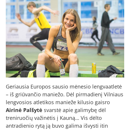
Geriausia Europos sausio mėnesio lengvaatletė
– iš griūvančio maniežo. Dėl pirmadienį Vilniaus
lengvosios atletikos manieže kilusio gaisro
Airinė Palšytė
svarstė apie galimybę dėl
treniruočių važinėtis į Kauną… Vis dėlto
antradienio rytą ją buvo galima išvysti itin