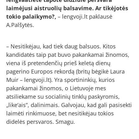
laimėjusi aistruolių balsavime. Ar tikėjotės
tokio palaikymo?,
– lengvoji.lt paklausė
A.Palšytės.
– Nesitikėjau, kad tiek daug balsuos. Kitos
kandidatės taip pat buvo pakankamai žinomos,
viena iš pretendenčių prieš keletą dienų
pagerino Europos rekordą (britų bėgikė Laura
Muir – lengvoji.lt). Yra sportininkių, kurios
pakankamai žinomos, o Lietuvoje mes
atsiliekame su socialinių tinklų paskyromis,
„like‘ais“, dalinimais. Galvojau, kad gali pasisekti
laimėti rinkimuose, bet nesitikėjau tokios
didelės persvaros. Smagu.