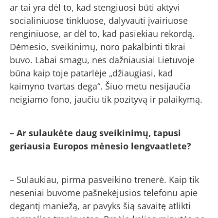
ar tai yra dėl to, kad stengiuosi būti aktyvi
socialiniuose tinkluose, dalyvauti įvairiuose
renginiuose, ar dėl to, kad pasiekiau rekordą.
Dėmesio, sveikinimų, noro pakalbinti tikrai
buvo. Labai smagu, nes dažniausiai Lietuvoje
būna kaip toje patarlėje „džiaugiasi, kad
kaimyno tvartas dega“. Šiuo metu nesijaučia
neigiamo fono, jaučiu tik pozityvą ir palaikymą.
– Ar sulaukėte daug sveikinimų, tapusi
geriausia Europos mėnesio lengvaatlete?
– Sulaukiau, pirma pasveikino trenerė. Kaip tik
neseniai buvome pašnekėjusios telefonu apie
degantį maniežą, ar pavyks šią savaitę atlikti