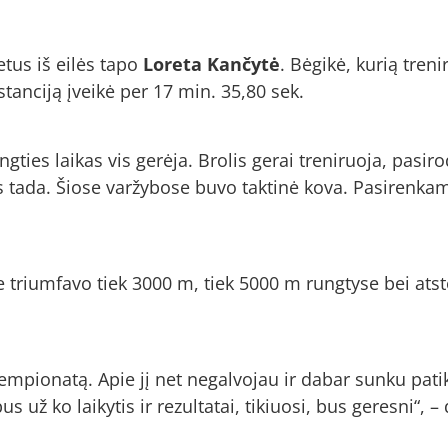
us iš eilės tapo
Loreta Kančytė
. Bėgikė, kurią tren
tanciją įveikė per 17 min. 35,80 sek.
gties laikas vis gerėja. Brolis gerai treniruoja, pasi
 tada. Šiose varžybose buvo taktinė kova. Pasirenkame
se triumfavo tiek 3000 m, tiek 5000 m rungtyse bei a
mpionatą. Apie jį net negalvojau ir dabar sunku patikė
 už ko laikytis ir rezultatai, tikiuosi, bus geresni“, –