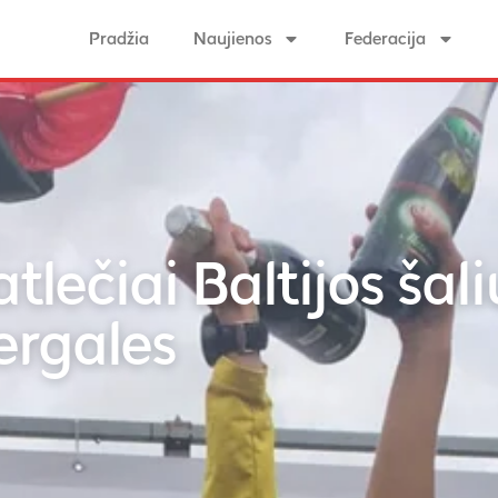
Pradžia
Naujienos
Federacija
tlečiai Baltijos šal
ergales