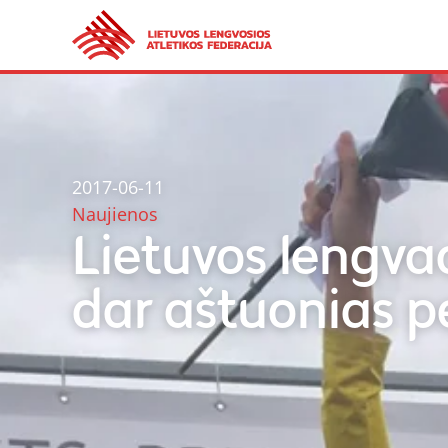
2017-06-11
Naujienos
Lietuvos lengvaa
dar aštuonias p