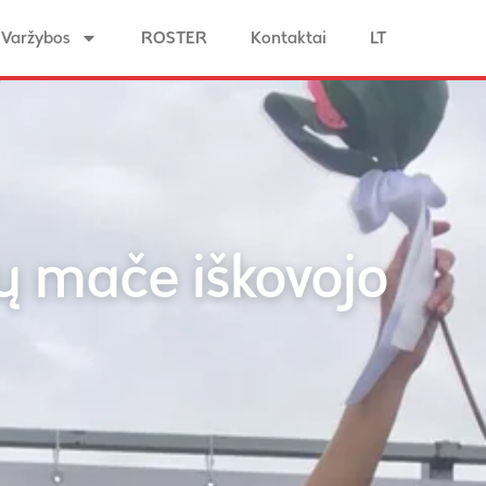
Varžybos
ROSTER
Kontaktai
LT
ių mače iškovojo