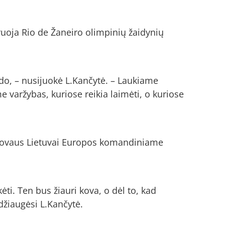
iruoja Rio de Žaneiro olimpinių žaidynių
rodo, – nusijuokė L.Kančytė. – Laukiame
 varžybas, kuriose reikia laimėti, o kuriose
tstovaus Lietuvai Europos komandiniame
ti. Ten bus žiauri kova, o dėl to, kad
 džiaugėsi L.Kančytė.