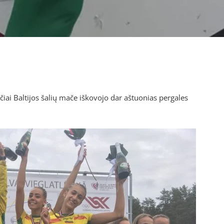
čiai Baltijos šalių mače iškovojo dar aštuonias pergales