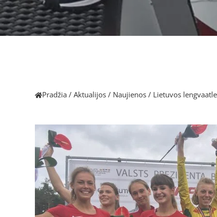
Pradžia
/
Aktualijos
/
Naujienos
/
Lietuvos lengvaatle