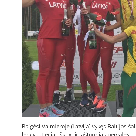
Baigėsi Valmieroje (Latvija) vykęs Baltijos š
lengvaatlečiai iškovojo aštuonias pergales.