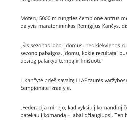
Moterų 5000 m rungties čempione antrus met
dalyvis maratonininkas Remigijus Kančys, dis
„Šis sezonas labai įdomus, nes kiekvienos run
sezono pabaigos, įdomu, kokie rezultatai bus
tiesiog palaikyti tempą ir finišuoti.“
L.Kančytė prieš savaitę LLAF taurės varžybo
čempionate Izraelyje.
„Federacija minėjo, kad vyksiu į komandinį če
patekau į komandą – labai džiaugiuosi. Ten bus