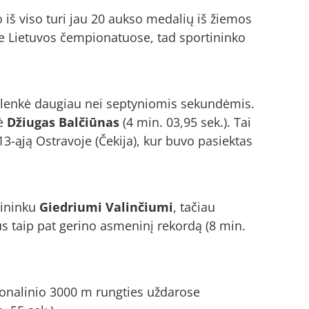
 iš viso turi jau 20 aukso medalių iš žiemos
se Lietuvos čempionatuose, tad sportininko
aplenkė daugiau nei septyniomis sekundėmis.
šė
Džiugas Balčiūnas
(4 min. 03,95 sek.). Tai
13-ąją Ostravoje (Čekija), kur buvo pasiektas
dininku
Giedriumi Valinčiumi
, tačiau
ius taip pat gerino asmeninį rekordą (8 min.
cionalinio 3000 m rungties uždarose