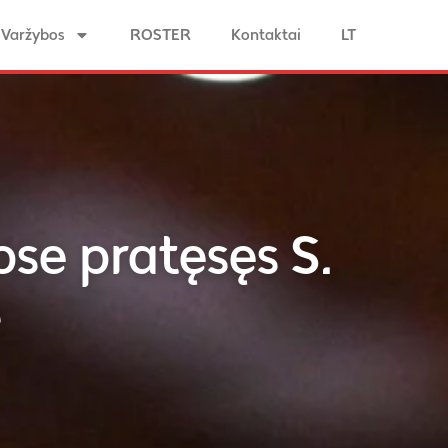
Varžybos
ROSTER
Kontaktai
LT
e pratęsęs S.
s