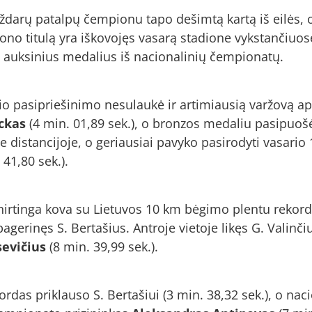
uždarų patalpų čempionu tapo dešimtą kartą iš eilės, o
ono titulą yra iškovojęs vasarą stadione vykstančiuo
8 auksinius medalius iš nacionalinių čempionatų.
io pasipriešinimo nesulaukė ir artimiausią varžovą 
eckas
(4 min. 01,89 sek.), o bronzos medaliu pasipuo
e distancijoje, o geriausiai pavyko pasirodyti vasario 
41,80 sek.).
įnirtinga kova su Lietuvos 10 km bėgimo plentu rekor
agerinęs S. Bertašius. Antroje vietoje likęs G. Valinč
sevičius
(8 min. 39,99 sek.).
rdas priklauso S. Bertašiui (3 min. 38,32 sek.), o na