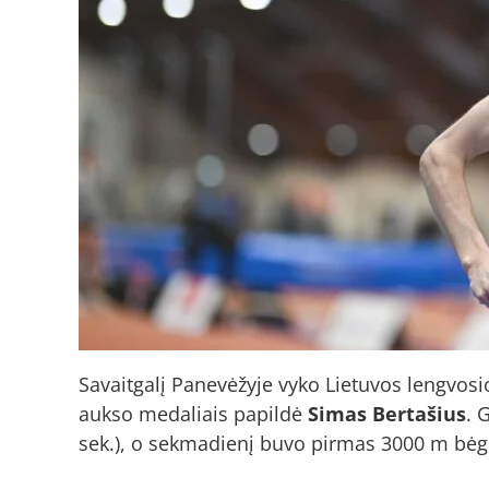
Savaitgalį Panevėžyje vyko Lietuvos lengvos
aukso medaliais papildė
Simas Bertašius
. 
sek.), o sekmadienį buvo pirmas 3000 m bėgi