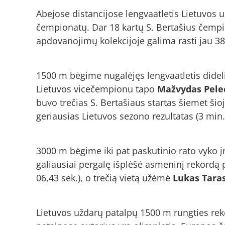
Abejose distancijose lengvaatletis Lietuvos 
čempionatų. Dar 18 kartų S. Bertašius čempi
apdovanojimų kolekcijoje galima rasti jau 3
1500 m bėgime nugalėjęs lengvaatletis didel
Lietuvos vicečempionu tapo
Mažvydas Pel
buvo trečias S. Bertašiaus startas šiemet šioj
geriausias Lietuvos sezono rezultatas (3 min. 
3000 m bėgime iki pat paskutinio rato vyko 
galiausiai pergalę išplėšė asmeninį rekordą p
06,43 sek.), o trečią vietą užėmė
Lukas Tara
Lietuvos uždarų patalpų 1500 m rungties reko