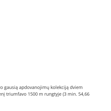
avo gausią apdovanojimų kolekciją dviem
ienį triumfavo 1500 m rungtyje (3 min. 54,66