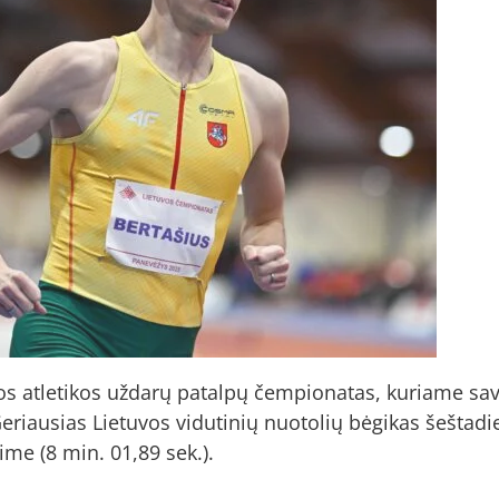
ios atletikos uždarų patalpų čempionatas, kuriame s
Geriausias Lietuvos vidutinių nuotolių bėgikas šeštad
me (8 min. 01,89 sek.).