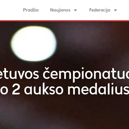
Pradžia
Naujienos
Federacija
tuvos čempionatuos
jo 2 aukso medaliu