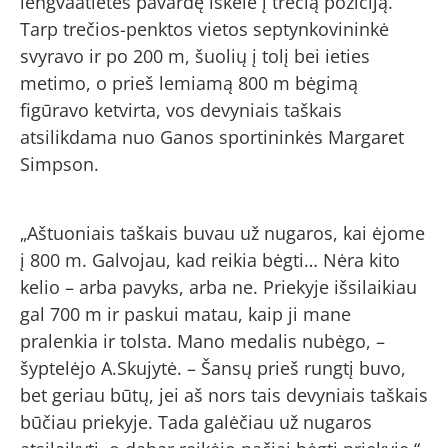
lengvaatletės pavardę iškėlė į trečią poziciją.
Tarp trečios-penktos vietos septynkovininkė
svyravo ir po 200 m, šuolių į tolį bei ieties
metimo, o prieš lemiamą 800 m bėgimą
figūravo ketvirta, vos devyniais taškais
atsilikdama nuo Ganos sportininkės Margaret
Simpson.
„Aštuoniais taškais buvau už nugaros, kai ėjome
į 800 m. Galvojau, kad reikia bėgti… Nėra kito
kelio – arba pavyks, arba ne. Priekyje išsilaikiau
gal 700 m ir paskui matau, kaip ji mane
pralenkia ir tolsta. Mano medalis nubėgo, –
šyptelėjo A.Skujytė. – Šansų prieš rungtį buvo,
bet geriau būtų, jei aš nors tais devyniais taškais
būčiau priekyje. Tada galėčiau už nugaros