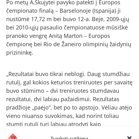
Po metų A.Skujytei pavyko patekti į Europos
čempionato finalą – Barselonoje (Ispanija) ji
nustūmė 17,72 m bei buvo 12-a. Beje, 2009-ųjų
bei 2010-ųjų pasaulio čempionatuose mūsiškė
pranoko vengrę Anitą Marton – Europos
čempionę bei Rio de Žaneiro olimpinių žaidynių
prizininkę.
„Rezultatai buvo tikrai neblogi. Daug stumdžiau
rutulį, gal kokios keturios treniruotes per savaitę
buvo stūmimo – dvi treniruotes stumdavau
rezultatui, dvi labiau pažaidimui. Rezultatas
pradžioje „paėjo“, bet po to apstojo. Vėliau atėjo
vieno niuanso suvokimas, kad norint toliau
stumti rutulį turi labiau atrodyti kaip
rutulininkė“, – atviravo A.Skujytė.
Tvarkyti sutikimą