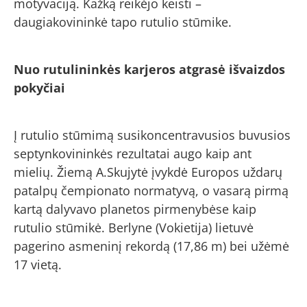
motyvaciją. Kažką reikėjo keisti –
daugiakovininkė tapo rutulio stūmike.
Nuo rutulininkės karjeros atgrasė išvaizdos
pokyčiai
Į rutulio stūmimą susikoncentravusios buvusios
septynkovininkės rezultatai augo kaip ant
mielių. Žiemą A.Skujytė įvykdė Europos uždarų
patalpų čempionato normatyvą, o vasarą pirmą
kartą dalyvavo planetos pirmenybėse kaip
rutulio stūmikė. Berlyne (Vokietija) lietuvė
pagerino asmeninį rekordą (17,86 m) bei užėmė
17 vietą.