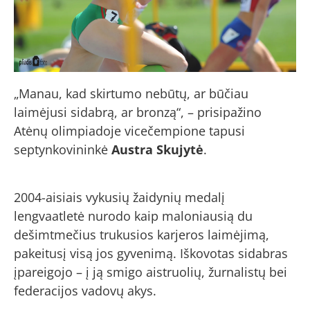
„Manau, kad skirtumo nebūtų, ar būčiau
laimėjusi sidabrą, ar bronzą“, – prisipažino
Atėnų olimpiadoje vicečempione tapusi
septynkovininkė
Austra Skujytė
.
2004-aisiais vykusių žaidynių medalį
lengvaatletė nurodo kaip maloniausią du
dešimtmečius trukusios karjeros laimėjimą,
pakeitusį visą jos gyvenimą. Iškovotas sidabras
įpareigojo – į ją smigo aistruolių, žurnalistų bei
federacijos vadovų akys.