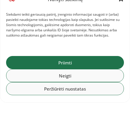
Liekna lietuvė ryškiai išsiskyrė iš galingai sudėtų
Siekdami teikti geriausią patirtį, įrenginio informacijai saugoti ir (arba)
pasiekti naudojame tokias technologijas kaip slapukus. Jei sutiksime su
varžovių. Pačiai A.Skujytei išskirtinumas patiko,
šiomis technologijomis, galėsime apdoroti duomenis, tokius kaip
tačiau norint dar geresnių rezultatų teko rinktis
naršymo elgsena arba unikalūs ID šioje svetainėje. Nesutikimas arba
sutikimo atšaukimas gali neigiamai paveikti tam tikras funkcijas.
– priaugti jėgos ar vėl kažką keisti.
„Atsirado vidinis nesutarimas – iš vienos pusės
Priimti
rezultato kaip ir norisi, iš kitos – nesinorėjo
atrodyti taip, kaip kad atrodo rutulininkės. Be to,
Neigti
praėjus keleriems metams pasiilgau
septynkovės, tad nusprendžiau grįžti atgal. Tada
Peržiūrėti nuostatas
mane treniravo Rimantas Plungė ir kai
apsisprendžiau grįžti į septynkovę, jis pasakė
„netikiu, kad darai teisingą sprendimą, bet
linkiu, kad būčiau neteisus“. Man tie žodžiai
labai patiko“, – šyptelėjo lengvaatletė.