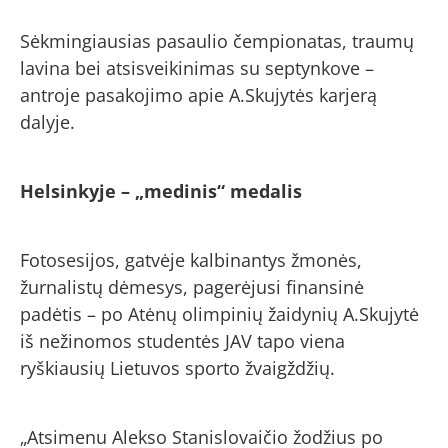
Sėkmingiausias pasaulio čempionatas, traumų
lavina bei atsisveikinimas su septynkove –
antroje pasakojimo apie A.Skujytės karjerą
dalyje.
Helsinkyje – „medinis“ medalis
Fotosesijos, gatvėje kalbinantys žmonės,
žurnalistų dėmesys, pagerėjusi finansinė
padėtis – po Atėnų olimpinių žaidynių A.Skujytė
iš nežinomos studentės JAV tapo viena
ryškiausių Lietuvos sporto žvaigždžių.
„Atsimenu Alekso Stanislovaičio žodžius po