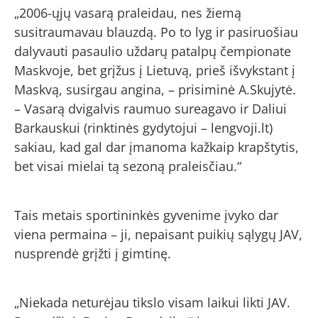
„2006-ųjų vasarą praleidau, nes žiemą
susitraumavau blauzdą. Po to lyg ir pasiruošiau
dalyvauti pasaulio uždarų patalpų čempionate
Maskvoje, bet grįžus į Lietuvą, prieš išvykstant į
Maskvą, susirgau angina, – prisiminė A.Skujytė.
– Vasarą dvigalvis raumuo sureagavo ir Daliui
Barkauskui (rinktinės gydytojui – lengvoji.lt)
sakiau, kad gal dar įmanoma kažkaip krapštytis,
bet visai mielai tą sezoną praleisčiau.“
Tais metais sportininkės gyvenime įvyko dar
viena permaina – ji, nepaisant puikių sąlygų JAV,
nusprendė grįžti į gimtinę.
„Niekada neturėjau tikslo visam laikui likti JAV.