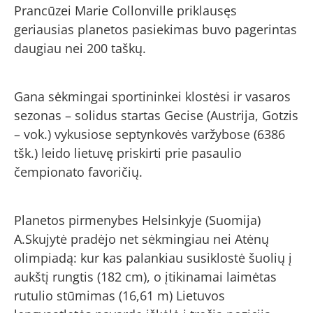
Prancūzei Marie Collonville priklausęs
geriausias planetos pasiekimas buvo pagerintas
daugiau nei 200 taškų.
Gana sėkmingai sportininkei klostėsi ir vasaros
sezonas – solidus startas Gecise (Austrija, Gotzis
– vok.) vykusiose septynkovės varžybose (6386
tšk.) leido lietuvę priskirti prie pasaulio
čempionato favoričių.
Planetos pirmenybes Helsinkyje (Suomija)
A.Skujytė pradėjo net sėkmingiau nei Atėnų
olimpiadą: kur kas palankiau susiklostė šuolių į
aukštį rungtis (182 cm), o įtikinamai laimėtas
rutulio stūmimas (16,61 m) Lietuvos