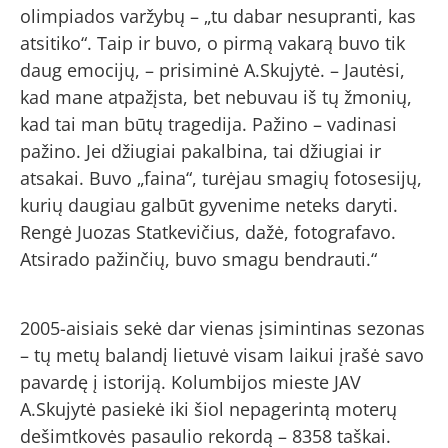
olimpiados varžybų – „tu dabar nesupranti, kas
atsitiko“. Taip ir buvo, o pirmą vakarą buvo tik
daug emocijų, – prisiminė A.Skujytė. – Jautėsi,
kad mane atpažįsta, bet nebuvau iš tų žmonių,
kad tai man būtų tragedija. Pažino – vadinasi
pažino. Jei džiugiai pakalbina, tai džiugiai ir
atsakai. Buvo „faina“, turėjau smagių fotosesijų,
kurių daugiau galbūt gyvenime neteks daryti.
Rengė Juozas Statkevičius, dažė, fotografavo.
Atsirado pažinčių, buvo smagu bendrauti.“
2005-aisiais sekė dar vienas įsimintinas sezonas
– tų metų balandį lietuvė visam laikui įrašė savo
pavardę į istoriją. Kolumbijos mieste JAV
A.Skujytė pasiekė iki šiol nepagerintą moterų
dešimtkovės pasaulio rekordą – 8358 taškai.