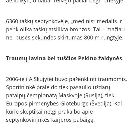
atsilaikyti, o dabar reikėjo pačiai bėgti priekyje.“
6360 taškų septynkovėje, „medinis“ medalis ir
penkiolika taškų atsilikta bronzos. Tai – mažiau
nei pusės sekundės skirtumas 800 m rungtyje.
Traumų lavina bei tuščios Pekino žaidynės
2006-ieji A.Skujytei buvo paženklinti traumomis.
Sportininkė praleido tiek pasaulio uždarų
patalpų čempionatą Maskvoje (Rusija), tiek
Europos pirmenybes Gioteburge (Švedija). Kai
kurie skeptikai netgi prakalbo apie
septynkovininkės karjeros pabaigą.