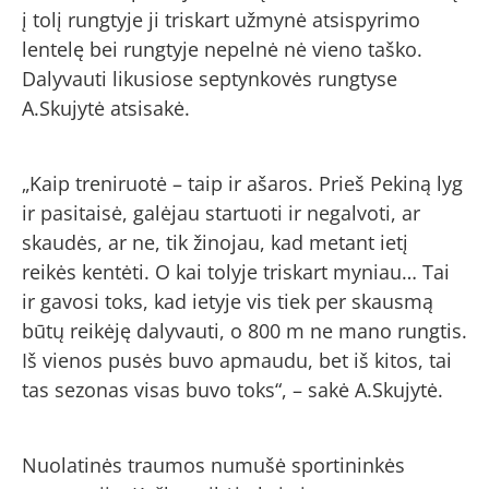
į tolį rungtyje ji triskart užmynė atsispyrimo
lentelę bei rungtyje nepelnė nė vieno taško.
Dalyvauti likusiose septynkovės rungtyse
A.Skujytė atsisakė.
„Kaip treniruotė – taip ir ašaros. Prieš Pekiną lyg
ir pasitaisė, galėjau startuoti ir negalvoti, ar
skaudės, ar ne, tik žinojau, kad metant ietį
reikės kentėti. O kai tolyje triskart myniau… Tai
ir gavosi toks, kad ietyje vis tiek per skausmą
būtų reikėję dalyvauti, o 800 m ne mano rungtis.
Iš vienos pusės buvo apmaudu, bet iš kitos, tai
tas sezonas visas buvo toks“, – sakė A.Skujytė.
Nuolatinės traumos numušė sportininkės