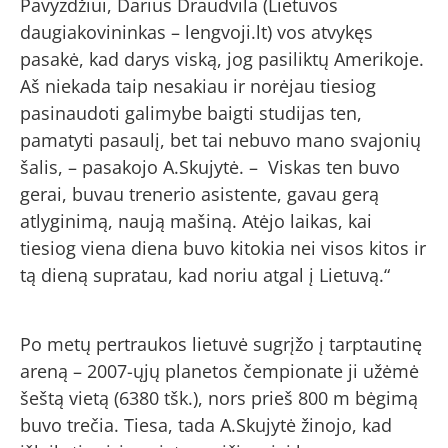
Pavyzdžiui, Darius Draudvila (Lietuvos
daugiakovininkas – lengvoji.lt) vos atvykęs
pasakė, kad darys viską, jog pasiliktų Amerikoje.
Aš niekada taip nesakiau ir norėjau tiesiog
pasinaudoti galimybe baigti studijas ten,
pamatyti pasaulį, bet tai nebuvo mano svajonių
šalis, – pasakojo A.Skujytė. – Viskas ten buvo
gerai, buvau trenerio asistente, gavau gerą
atlyginimą, naują mašiną. Atėjo laikas, kai
tiesiog viena diena buvo kitokia nei visos kitos ir
tą dieną supratau, kad noriu atgal į Lietuvą.“
Po metų pertraukos lietuvė sugrįžo į tarptautinę
areną – 2007-ųjų planetos čempionate ji užėmė
šeštą vietą (6380 tšk.), nors prieš 800 m bėgimą
buvo trečia. Tiesa, tada A.Skujytė žinojo, kad