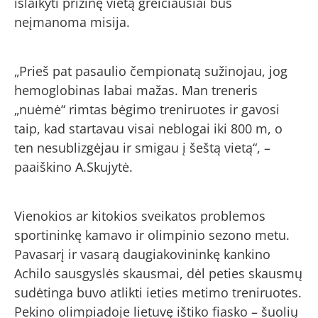
išlaikyti prizinę vietą greičiausiai bus
neįmanoma misija.
„Prieš pat pasaulio čempionatą sužinojau, jog
hemoglobinas labai mažas. Man treneris
„nuėmė“ rimtas bėgimo treniruotes ir gavosi
taip, kad startavau visai neblogai iki 800 m, o
ten nesublizgėjau ir smigau į šeštą vietą“, –
paaiškino A.Skujytė.
Vienokios ar kitokios sveikatos problemos
sportininkę kamavo ir olimpinio sezono metu.
Pavasarį ir vasarą daugiakovininkę kankino
Achilo sausgyslės skausmai, dėl peties skausmų
sudėtinga buvo atlikti ieties metimo treniruotes.
Pekino olimpiadoje lietuvę ištiko fiasko – šuolių