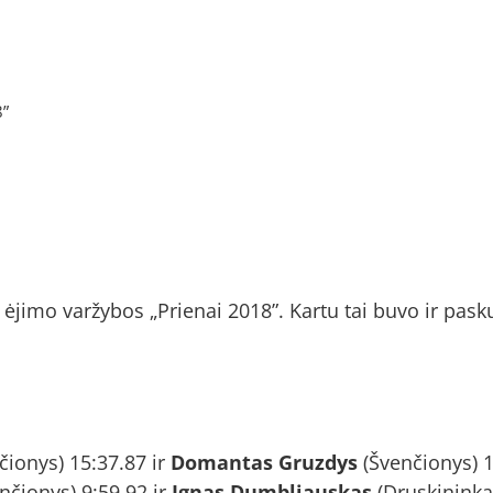
8”
ėjimo varžybos „Prienai 2018”. Kartu tai buvo ir pasku
čionys) 15:37.87 ir
Domantas Gruzdys
(Švenčionys) 1
nčionys) 9:59.92 ir
Ignas Dumbliauskas
(Druskininkai