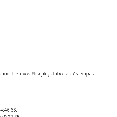
tinis Lietuvos Eksėjikų klubo taurės etapas.
4:46.68.
) 9:27.35.