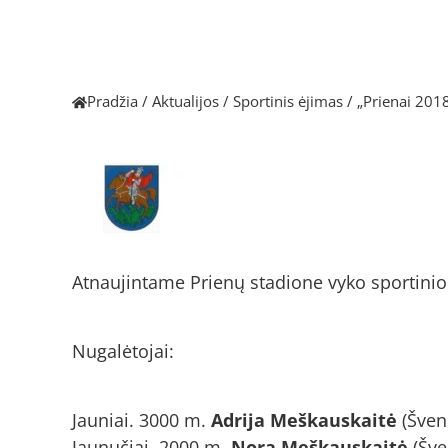
Pradžia
/
Aktualijos
/
Sportinis ėjimas
/
„Prienai 201
Atnaujintame Prienų stadione vyko sportinio 
Nugalėtojai:
Jauniai. 3000 m.
Adrija Meškauskaitė
(Šven
Jaunučiai. 2000 m.
Nora Meškauskaitė
(Šve