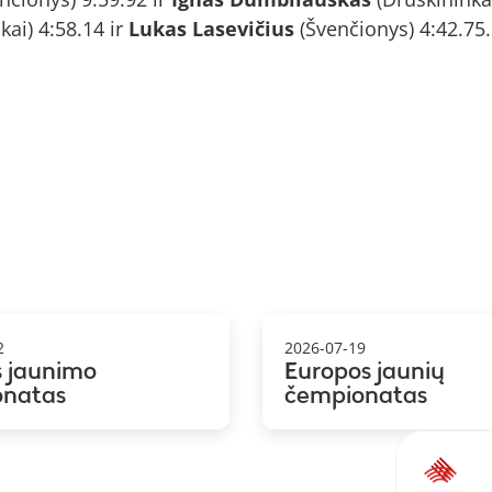
kai) 4:58.14 ir
Lukas Lasevičius
(Švenčionys) 4:42.75.
2
2026-07-19
s jaunimo
Europos jaunių
onatas
čempionatas