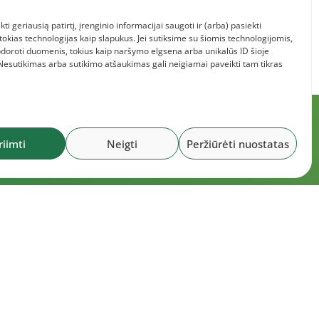
kti geriausią patirtį, įrenginio informacijai saugoti ir (arba) pasiekti
kias technologijas kaip slapukus. Jei sutiksime su šiomis technologijomis,
doroti duomenis, tokius kaip naršymo elgsena arba unikalūs ID šioje
 Nesutikimas arba sutikimo atšaukimas gali neigiamai paveikti tam tikras
riimti
Neigti
Peržiūrėti nuostatas