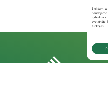
Siekdami tei
naudojame to
galėsime ap
svetainėje.
funkcijas.
P