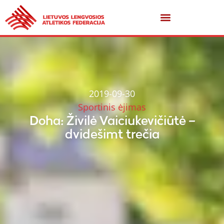
2019-09-30
Sportinis ėjimas
Doha: Živilė Vaiciukevičiūtė –
dvidešimt trečia