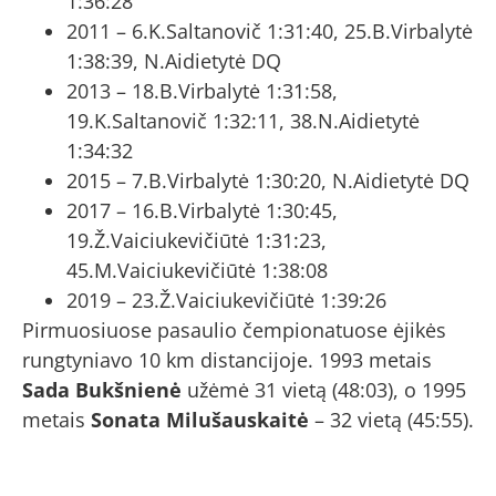
1:36:28
2011 – 6.K.Saltanovič 1:31:40, 25.B.Virbalytė
1:38:39, N.Aidietytė DQ
2013 – 18.B.Virbalytė 1:31:58,
19.K.Saltanovič 1:32:11, 38.N.Aidietytė
1:34:32
2015 – 7.B.Virbalytė 1:30:20, N.Aidietytė DQ
2017 – 16.B.Virbalytė 1:30:45,
19.Ž.Vaiciukevičiūtė 1:31:23,
45.M.Vaiciukevičiūtė 1:38:08
2019 – 23.Ž.Vaiciukevičiūtė 1:39:26
Pirmuosiuose pasaulio čempionatuose ėjikės
rungtyniavo 10 km distancijoje. 1993 metais
Sada Bukšnienė
užėmė 31 vietą (48:03), o 1995
metais
Sonata Milušauskaitė
– 32 vietą (45:55).