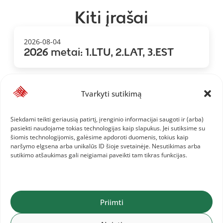
Kiti įrašai
2026-08-04
2026 metai: 1.LTU, 2.LAT, 3.EST
Tvarkyti sutikimą
2026-07-22
Baltijos jaunimo čempionatas
Siekdami teikti geriausią patirtį, įrenginio informacijai saugoti ir (arba)
pasiekti naudojame tokias technologijas kaip slapukus. Jei sutiksime su
šiomis technologijomis, galėsime apdoroti duomenis, tokius kaip
naršymo elgsena arba unikalūs ID šioje svetainėje. Nesutikimas arba
2026-07-19
sutikimo atšaukimas gali neigiamai paveikti tam tikras funkcijas.
Europos jaunių čempionatas
Priimti
2026-07-19
Lietuvos meistrų čempionatas