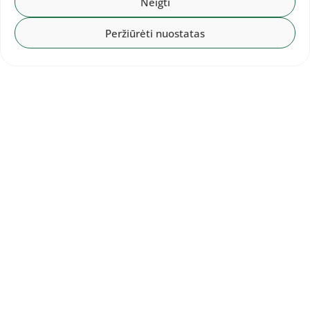
Neigti
Peržiūrėti nuostatas