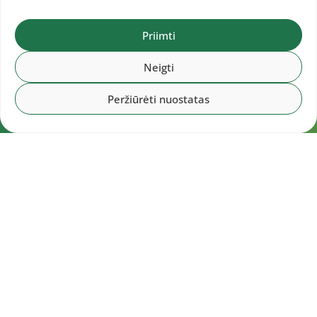
Priimti
Neigti
Peržiūrėti nuostatas
Navigacija
Pradžia
Aktualijos