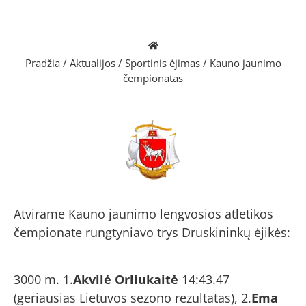
Pradžia
/
Aktualijos
/
Sportinis ėjimas
/
Kauno jaunimo
čempionatas
Atvirame Kauno jaunimo lengvosios atletikos
čempionate rungtyniavo trys Druskininkų ėjikės:
3000 m. 1.
Akvilė Orliukaitė
14:43.47
(geriausias Lietuvos sezono rezultatas), 2.
Ema