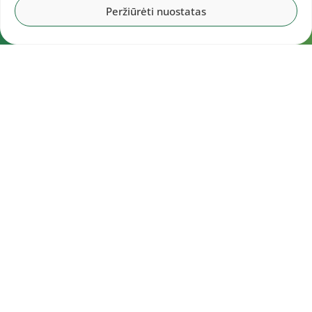
Peržiūrėti nuostatas
Navigacija
Pradžia
Aktualijos
Dokumentai
Galerijos
Kalendorius
Rezultatai
Statistika