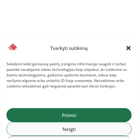
Tvarkyti sutikimą
Siekdami teikti geriausią patirtį, įrenginio informacijai saugoti ir (arba)
pasiekti naudojame tokias technologijas kaip slapukus. Jei sutiksime su
šiomis technologijomis, galėsime apdoroti duomenis, tokius kaip
naršymo elgsena arba unikalūs ID šioje svetainėje. Nesutikimas arba
sutikimo atšaukimas gali neigiamai paveikti tam tikras funkcijas.
Priimti
Neigti