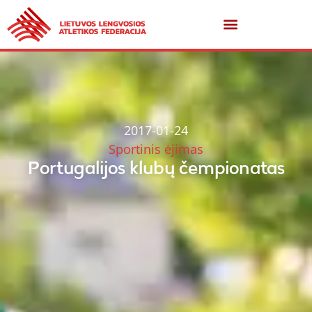
2017-01-24
Sportinis ėjimas
Portugalijos klubų čempionatas