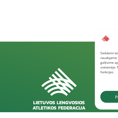
Siekdami tei
naudojame to
galėsime ap
svetainėje.
funkcijas.
P