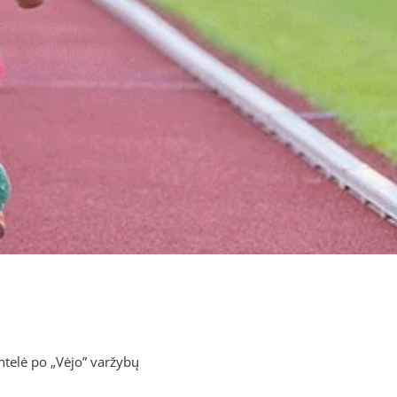
ntelė po „Vėjo” varžybų