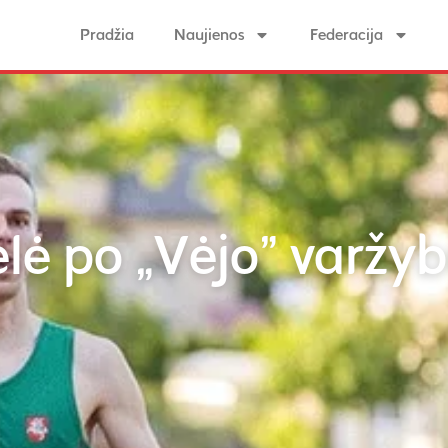
Pradžia
Naujienos
Federacija
elė po „Vėjo” varžy