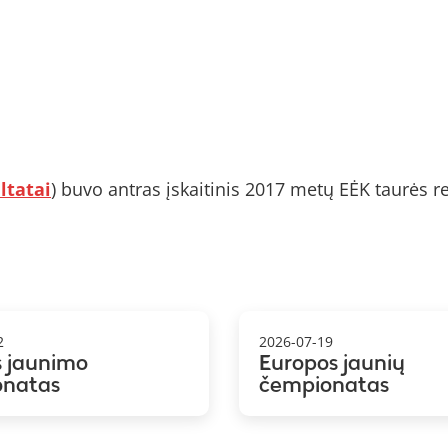
ltatai
) buvo antras įskaitinis 2017 metų EĖK taurės r
2
2026-07-19
s jaunimo
Europos jaunių
onatas
čempionatas