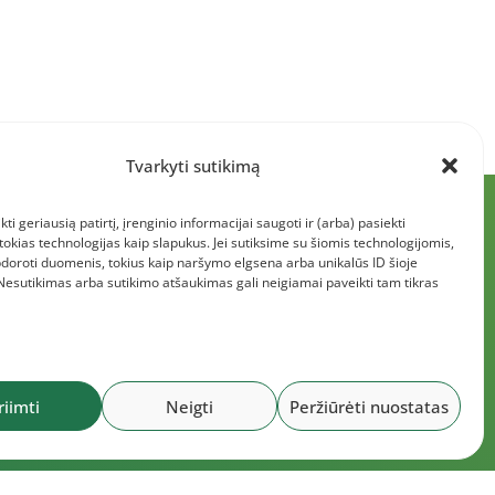
Tvarkyti sutikimą
kti geriausią patirtį, įrenginio informacijai saugoti ir (arba) pasiekti
kias technologijas kaip slapukus. Jei sutiksime su šiomis technologijomis,
doroti duomenis, tokius kaip naršymo elgsena arba unikalūs ID šioje
 Nesutikimas arba sutikimo atšaukimas gali neigiamai paveikti tam tikras
riimti
Neigti
Peržiūrėti nuostatas