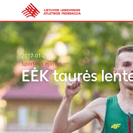
2017-01-29
Sportinis ėjimas
EĖK taurės lent