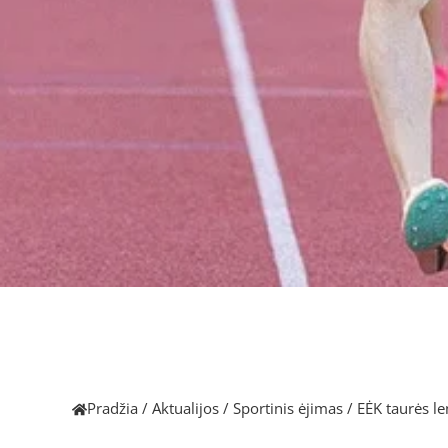
Pradžia
/
Aktualijos
/
Sportinis ėjimas
/
EĖK taurės le